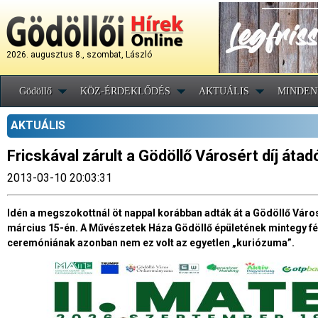
2026. augusztus 8., szombat, László
Gödöllő
KÖZ-ÉRDEKLŐDÉS
AKTUÁLIS
MINDEN
AKTUÁLIS
Fricskával zárult a Gödöllő Városért díj át
2013-03-10 20:03:31
Idén a megszokottnál öt nappal korábban adták át a Gödöllő Városér
március 15-én. A Művészetek Háza Gödöllő épületének mintegy fé
ceremóniának azonban nem ez volt az egyetlen „kuriózuma”.