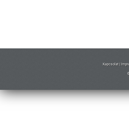
Kapcsolat
|
Imp
©