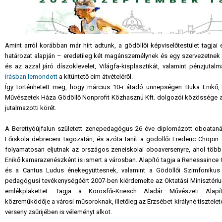
Amint arról korábban már hírt adtunk, a gödöllői képviselőtestület tagjai
határozat alapján – eredetileg két magánszemélynek és egy szervezetnek 
és az azzal járó díszoklevelet, Világfa-kisplasztikát, valamint pénzjutal
írásban lemondott
a kitüntető cím átvételéről.
Így történhetett meg, hogy március 10-i átadó ünnepségen Buka Enikő, a
Művészetek Háza Gödöllő Nonprofit Közhasznú Kft. dolgozói közössége alko
jutalmazotti körét.
A Berettyóújfalun született zenepedagógus 26 éve diplomázott oboataná
Főiskola debreceni tagozatán, és azóta tanít a gödöllői Frederic Chopin
folyamatosan eljutnak az országos zeneiskolai oboaversenyre, ahol több 
Enikő kamarazenészként is ismert a városban. Alapító tagja a Renessaince
és a Cantus Ludus énekegyüttesnek, valamint a Gödöllői Szimfonikus 
pedagógusi tevékenységéért 2007-ben kiérdemelte az Oktatási Minisztéri
emlékplakettet. Tagja a Körösfői-Kriesch Aladár Művészeti Alapí
közreműködője a városi műsoroknak, illetőleg az Erzsébet királyné tisztelet
verseny zsűrijében is véleményt alkot.