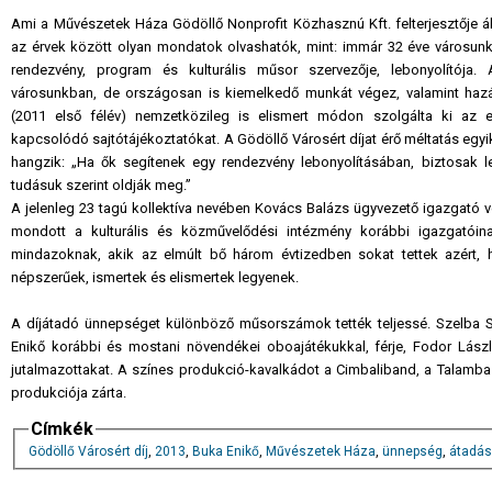
Ami a Művészetek Háza Gödöllő Nonprofit Közhasznú Kft. felterjesztője ál
az érvek között olyan mondatok olvashatók, mint: immár 32 éve városun
rendezvény, program és kulturális műsor szervezője, lebonyolítój
városunkban, de országosan is kiemelkedő munkát végez, valamint hazá
(2011 első félév) nemzetközileg is elismert módon szolgálta ki az 
kapcsolódó sajtótájékoztatókat. A Gödöllő Városért díjat érő méltatás eg
hangzik: „Ha ők segítenek egy rendezvény lebonyolításában, biztosak 
tudásuk szerint oldják meg.”
A jelenleg 23 tagú kollektíva nevében Kovács Balázs ügyvezető igazgató vet
mondott a kulturális és közművelődési intézmény korábbi igazgatóin
mindazoknak, akik az elmúlt bő három évtizedben sokat tettek azért, 
népszerűek, ismertek és elismertek legyenek.
A díjátadó ünnepséget különböző műsorszámok tették teljessé. Szelba S
Enikő korábbi és mostani növendékei oboajátékukkal, férje, Fodor Lász
jutalmazottakat. A színes produkció-kavalkádot a Cimbaliband, a Talamba ü
produkciója zárta.
Címkék
Gödöllő Városért díj
,
2013
,
Buka Enikő
,
Művészetek Háza
,
ünnepség
,
átadás