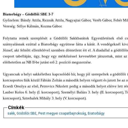
Biatorbágy
–
Gödöllői SBE 3-7
Győzelem: Bándy Attila, Reznák Attila, Nagyajtai Gábor, Veréb Gábor, Fehér Mih
Vereség: Sillye Kálmán, Kozma Gábor.
Folytatta remek szereplését a Gödöllői Sakkbarátok Egyesületének első 
szárnyalásnak ezúttal a Biatorbágy együttese látta a kárát. A vendégeknél ki
József, aki felnőtt ellenfelével szemben döntetlent ért el. A diadallal a gödöll
csoport tabelláján, úgy, hogy egy mérkőzéssel kevesebbet játszottak, mint 
elérhetetlen az NB II-be jutást erő 2. pozíció megszerzése.
Ugyancsak a helyi sakkélethez kapcsolódó hír, hogy jól szerepeltek a gödöllői 
korcsoportos fiúk közül Fábián Zoltán a második helyen végzett és jutott be az
Ecsedi Orsolya az első, Petrovics Nikolett pedig a második helyet elérve lett r
Lauber Kolos 6. hely (I. korcsoport), Személyi Balázs 3. hely (II. korcsoport), T
korcsoport), Sztrehalek Mihály 3. hely (V. korcsoport).
Címkék
sakk
,
Gödöllői SBE
,
Pest megyei csapatbajnokság
,
Biatorbágy