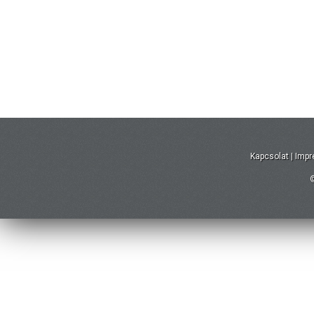
Kapcsolat
|
Imp
©