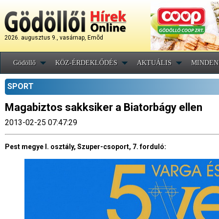
2026. augusztus 9., vasárnap, Emõd
Gödöllő
KÖZ-ÉRDEKLŐDÉS
AKTUÁLIS
MINDEN
SPORT
Magabiztos sakksiker a Biatorbágy ellen
2013-02-25 07:47:29
Pest megye I. osztály, Szuper-csoport, 7. forduló: