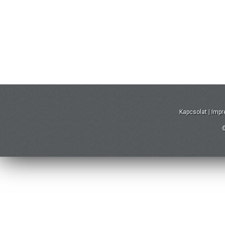
Kapcsolat
|
Imp
©