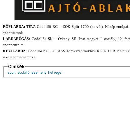
RÖPLABDA:
TEVA-Gödöllői RC – ZOK Split 1700 (horvát). Közép-európai Li
sportcsarnok.
LABDARÚGÁS:
Gödöllői SK – Örkény SE. Pest megyei I. osztály, 12. for
sportcentrum.
KÉZILABDA:
Gödöllői KC – CLAAS-Törökszentmiklósi KE. NB I/B. Keleti-csop
iskola tornacsarnoka.
Címkék
sport
,
Gödöllő
,
esemény
,
hétvége