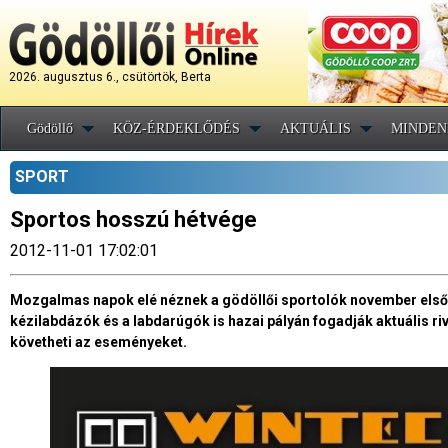
2026. augusztus 6., csütörtök, Berta
Gödöllő
KÖZ-ÉRDEKLŐDÉS
AKTUÁLIS
MINDEN
SPORT
Sportos hosszú hétvége
2012-11-01 17:02:01
Mozgalmas napok elé néznek a gödöllői sportolók november első hé
kézilabdázók és a labdarúgók is hazai pályán fogadják aktuális riv
követheti az eseményeket.