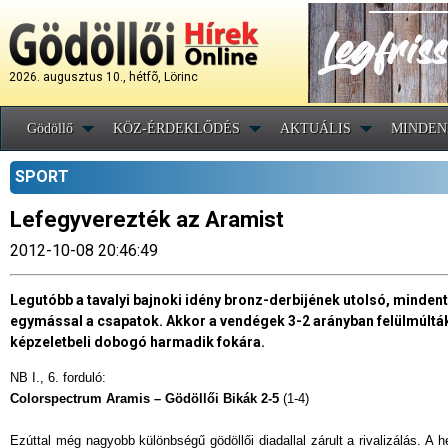
2026. augusztus 10., hétfõ, Lörinc
Gödöllő
KÖZ-ÉRDEKLŐDÉS
AKTUÁLIS
MINDEN
SPORT
Lefegyverezték az Aramist
2012-10-08 20:46:49
Legutóbb a tavalyi bajnoki idény bronz-derbijének utolsó, minde
egymással a csapatok. Akkor a vendégek 3-2 arányban felülmúlták 
képzeletbeli dobogó harmadik fokára.
NB I., 6. forduló:
Colorspectrum Aramis – Gödöllői Bikák 2-5
(1-4)
Ezúttal még nagyobb különbségű gödöllői diadallal zárult a rivalizálás. A