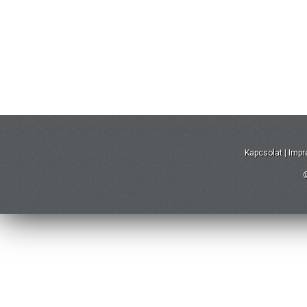
Kapcsolat
|
Imp
©