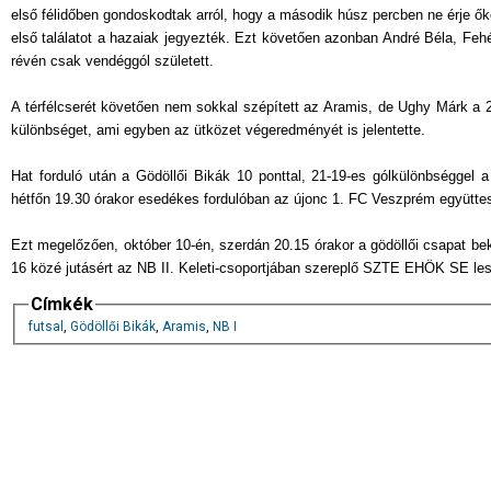
első félidőben gondoskodtak arról, hogy a második húsz percben ne érje ő
első találatot a hazaiak jegyezték. Ezt követően azonban André Béla, Fehér 
révén csak vendéggól született.
A térfélcserét követően nem sokkal szépített az Aramis, de Ughy Márk a 29
különbséget, ami egyben az ütközet végeredményét is jelentette.
Hat forduló után a Gödöllői Bikák 10 ponttal, 21-19-es gólkülönbséggel 
hétfőn 19.30 órakor esedékes fordulóban az újonc 1. FC Veszprém együttes
Ezt megelőzően, október 10-én, szerdán 20.15 órakor a gödöllői csapat b
16 közé jutásért az NB II. Keleti-csoportjában szereplő SZTE EHÖK SE lesz 
Címkék
futsal
,
Gödöllői Bikák
,
Aramis
,
NB I