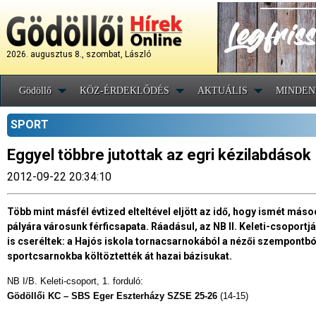
2026. augusztus 8., szombat, László
Gödöllő
KÖZ-ÉRDEKLŐDÉS
AKTUÁLIS
MINDEN
SPORT
Eggyel többre jutottak az egri kézilabdások
2012-09-22 20:34:10
Több mint másfél évtized elteltével eljött az idő, hogy ismét más
pályára városunk férficsapata. Ráadásul, az NB II. Keleti-csoportj
is cseréltek: a Hajós iskola tornacsarnokából a nézői szempontb
sportcsarnokba költöztették át hazai bázisukat.
NB I/B. Keleti-csoport, 1. forduló:
Gödöllői KC –
SBS Eger Eszterházy SZSE
25-26
(14-15)