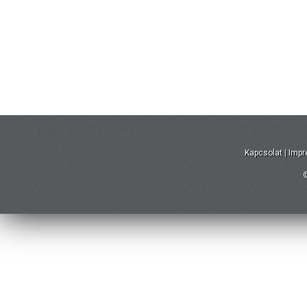
Kapcsolat
|
Imp
©