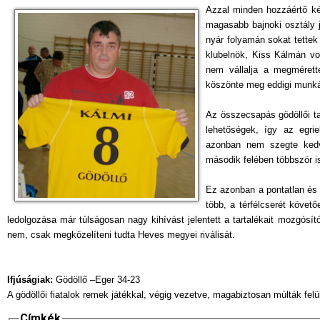
Azzal minden hozzáértő kéz
magasabb bajnoki osztály je
nyár folyamán sokat tettek
klubelnök, Kiss Kálmán vo
nem vállalja a megmérett
köszönte meg eddigi munká
Az összecsapás gödöllői tal
lehetőségek, így az egri
azonban nem szegte kedv
második felében többször is
Ez azonban a pontatlan és 
több, a térfélcserét követ
ledolgozása már túlságosan nagy kihívást jelentett a tartalékait mozgós
nem, csak megközelíteni tudta Heves megyei riválisát.
Ifjúságiak:
Gödöllő –Eger 34-23
A gödöllői fiatalok remek játékkal, végig vezetve, magabiztosan múlták felül
Címkék