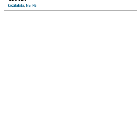
kézilabda
,
NB I/B