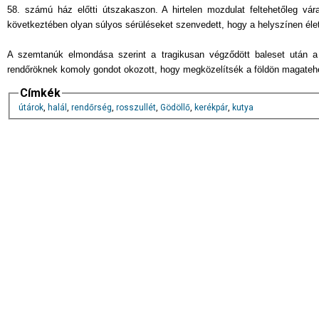
58. számú ház előtti útszakaszon. A hirtelen mozdulat feltehetőleg vára
következtében olyan súlyos sérüléseket szenvedett, hogy a helyszínen élet
A szemtanúk elmondása szerint a tragikusan végződött baleset után a
rendőröknek komoly gondot okozott, hogy megközelítsék a földön magatehete
Címkék
útárok
,
halál
,
rendőrség
,
rosszullét
,
Gödöllő
,
kerékpár
,
kutya