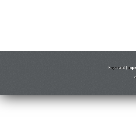
Kapcsolat
|
Imp
©