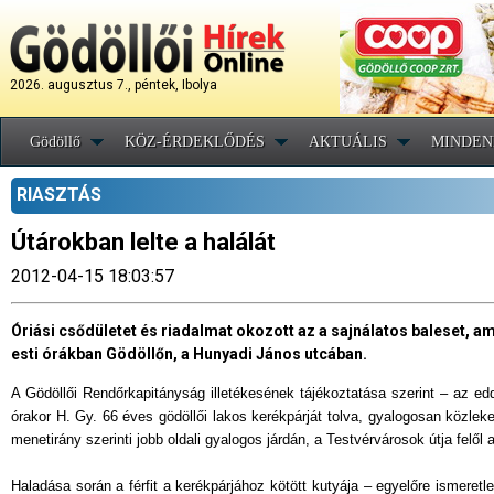
2026. augusztus 7., péntek, Ibolya
Gödöllő
KÖZ-ÉRDEKLŐDÉS
AKTUÁLIS
MINDEN
RIASZTÁS
Útárokban lelte a halálát
2012-04-15 18:03:57
Óriási csődületet és riadalmat okozott az a sajnálatos baleset, ami
esti órákban Gödöllőn, a Hunyadi János utcában.
A Gödöllői Rendőrkapitányság illetékesének tájékoztatása szerint – az eddi
órakor H. Gy. 66 éves gödöllői lakos kerékpárját tolva, gyalogosan közleked
menetirány szerinti jobb oldali gyalogos járdán, a Testvérvárosok útja felől 
Haladása során a férfit a kerékpárjához kötött kutyája – egyelőre ismeretle