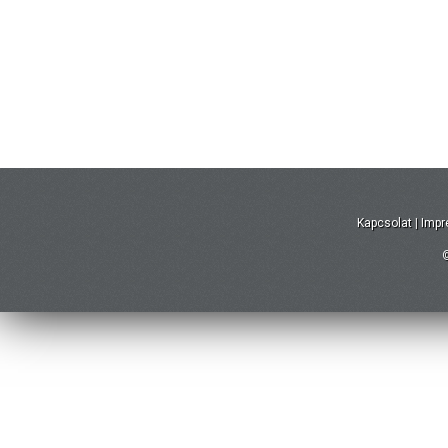
Kapcsolat
|
Imp
©