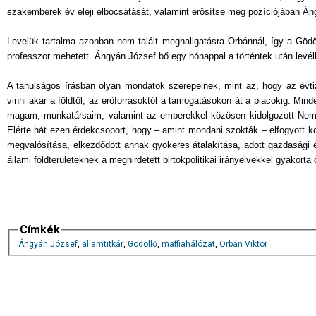
szakemberek év eleji elbocsátását, valamint erősítse meg pozíciójában Án
Levelük tartalma azonban nem talált meghallgatásra Orbánnál, így a Göd
professzor mehetett. Ángyán József bő egy hónappal a történtek után levél
A tanulságos írásban olyan mondatok szerepelnek, mint az, hogy az évtized
vinni akar a földtől, az erőforrásoktól a támogatásokon át a piacokig. Mind
magam, munkatársaim, valamint az emberekkel közösen kidolgozott Nemze
Elérte hát ezen érdekcsoport, hogy – amint mondani szokták – elfogyott kör
megvalósítása, elkezdődött annak gyökeres átalakítása, adott gazdasági é
állami földterületeknek a meghirdetett birtokpolitikai irányelvekkel gyakor
Címkék
Ángyán József
,
államtitkár
,
Gödöllő
,
maffiahálózat
,
Orbán Viktor