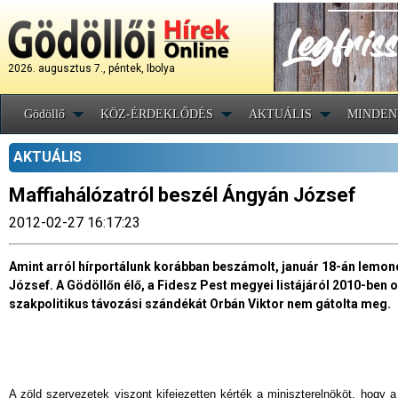
2026. augusztus 7., péntek, Ibolya
Gödöllő
KÖZ-ÉRDEKLŐDÉS
AKTUÁLIS
MINDEN
AKTUÁLIS
Maffiahálózatról beszél Ángyán József
2012-02-27 16:17:23
Amint arról hírportálunk korábban beszámolt, január 18-án lemond
József. A Gödöllőn élő, a Fidesz Pest megyei listájáról 2010-ben
szakpolitikus távozási szándékát Orbán Viktor nem gátolta meg.
A zöld szervezetek viszont kifejezetten kérték a miniszterelnököt, hogy a