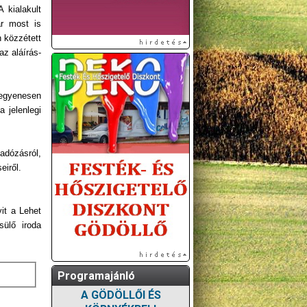
 kialakult
ár most is
 közzétett
az aláírás-
 egyenesen
 jelenlegi
 adózásról,
eiről.
it a Lehet
ülő iroda
Programajánló
A GÖDÖLLŐI ÉS