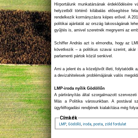
Hírportálunk munkatársának érdeklődésére vá
helyzetből történő kilábalás elősegítése fe
rendelkezik kormányzásra képes erővel. A 2014
politikai ajánlatát az ország lakosságának le
gyűjtés is, amivel szeretnék megnyerni az em
Schiffer András azt is elmondta, hogy az LM
következik – a politikus szavai szerint, ak
parlamenti pártok közül senkivel.
Ami a jelent és a közeljövőt illeti, folytatód
a devizahitelesek problémájának valós megold
LMP-iroda nyílik Gödöllőn
A pártirányítás által szorgalmazott szerveze
Más a Politika városunkban. A postával s
ügyfélfogadási rendjének kialakítása még foly
Címkék
LMP
,
Gödöllő
,
iroda
,
posta
,
zöld fordulat