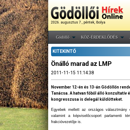
2026. augusztus 7., péntek, Ibolya
Gödöllő
KÖZ-ÉRDEKLŐDÉS
KITEKINTŐ
Önálló marad az LMP
2011-11-15 11:14:38
November 12-én és 13-án Gödöllőn rendez
Tanácsa. A hatvan főből álló konzultatív 
kongresszusa is delegál küldötteket.
Egyebek mellett az országos választmány edd
valamint a képviselőcsoport parlamenti t
frakcióvezetője is.