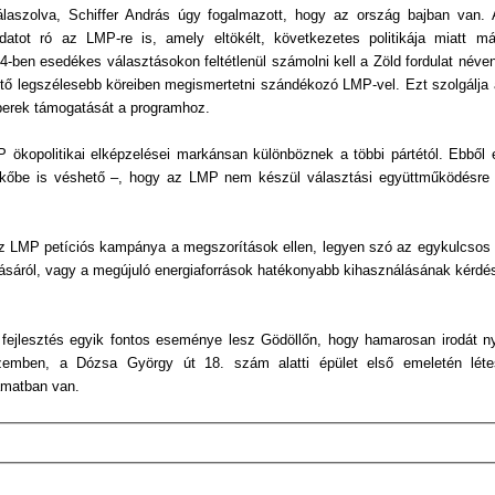
laszolva, Schiffer András úgy fogalmazott, hogy az ország bajban van. A
ladatot ró az LMP-re is, amely eltökélt, következetes politikája miatt m
-ben esedékes választásokon feltétlenül számolni kell a Zöld fordulat néven
hető legszélesebb köreiben megismertetni szándékozó LMP-vel. Ezt szolgálja 
berek támogatását a programhoz.
P ökopolitikai elképzelései markánsan különböznek a többi pártétól. Ebből
ár kőbe is véshető –, hogy az LMP nem készül választási együttműködésre a
ik az LMP petíciós kampánya a megszorítások ellen, legyen szó az egykulcsos
ásáról, vagy a megújuló energiaforrások hatékonyabb kihasználásának kérdés
ti fejlesztés egyik fontos eseménye lesz Gödöllőn, hogy hamarosan irodát ny
zemben, a Dózsa György út 18. szám alatti épület első emeletén létes
amatban van.