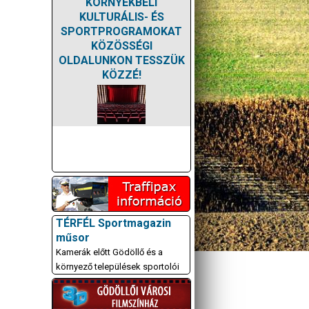
KÖRNYÉKBELI
KULTURÁLIS- ÉS
SPORTPROGRAMOKAT
KÖZÖSSÉGI
OLDALUNKON TESSZÜK
KÖZZÉ!
TÉRFÉL Sportmagazin
műsor
Kamerák előtt Gödöllő és a
környező települések sportolói