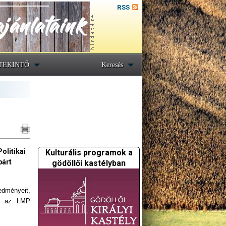
RSS
TEKINTŐ
Keresés
olitikai
Kulturális programok a
párt
gödöllői kastélyban
edményeit,
s, az LMP