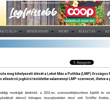
AKTUÁLIS
MINDENNAPI
SPORT
RIASZTÁS
KI
te meg kihelyezett ülését a Lehet Más a Politika (LMP) Országos P
és ellenőrző jogkörű testületbe valamennyi LMP-szervezet, illetve a 
igi munkáját áttekintő, a 2011-es, szervezetfejlesztésre kijelölt év er
énykedését elemző kétnapos összejövetelen részt vett Schiffer Andrá