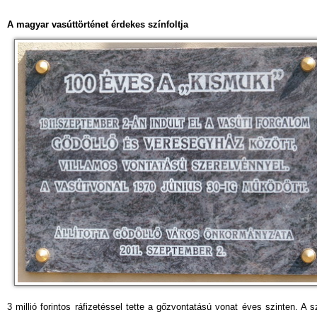
A magyar vasúttörténet érdekes színfoltja
3 millió forintos ráfizetéssel tette a gőzvontatású vonat éves szinten.