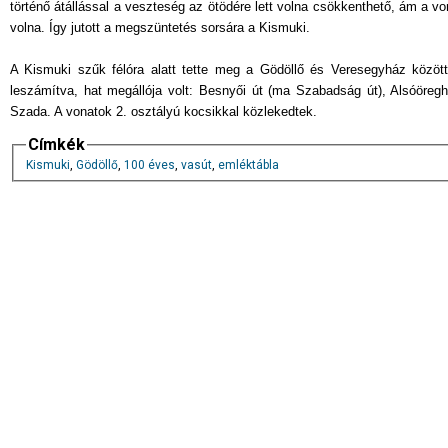
történő átállással a veszteség az ötödére lett volna csökkenthető, ám a vonal
volna. Így jutott a megszüntetés sorsára a Kismuki.
A Kismuki szűk félóra alatt tette meg a Gödöllő és Veresegyház között
leszámítva, hat megállója volt: Besnyői út (ma Szabadság út), Alsóöregh
Szada. A vonatok 2. osztályú kocsikkal közlekedtek.
Címkék
Kismuki
,
Gödöllő
,
100 éves
,
vasút
,
emléktábla