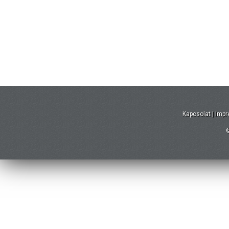
Kapcsolat
|
Imp
©