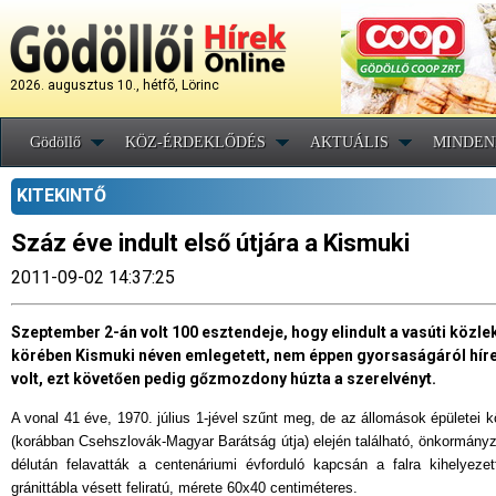
2026. augusztus 10., hétfõ, Lörinc
Gödöllő
KÖZ-ÉRDEKLŐDÉS
AKTUÁLIS
MINDEN
KITEKINTŐ
Száz éve indult első útjára a Kismuki
2011-09-02 14:37:25
Szeptember 2-án volt 100 esztendeje, hogy elindult a vasúti közl
körében Kismuki néven emlegetett, nem éppen gyorsaságáról híres
volt, ezt követően pedig gőzmozdony húzta a szerelvényt.
A vonal 41 éve, 1970. július 1-jével szűnt meg, de az állomások épületei
(korábban Csehszlovák-Magyar Barátság útja) elején található, önkormányz
délután felavatták a centenáriumi évforduló kapcsán a falra kihelyezet
gránittábla vésett feliratú, mérete 60x40 centiméteres.