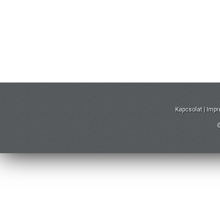
Kapcsolat
|
Imp
©