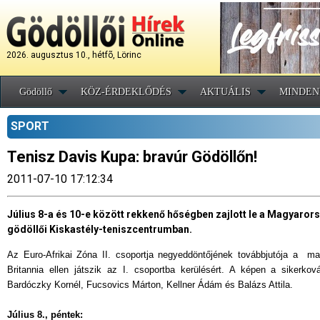
2026. augusztus 10., hétfõ, Lörinc
Gödöllő
KÖZ-ÉRDEKLŐDÉS
AKTUÁLIS
MINDEN
SPORT
Tenisz Davis Kupa: bravúr Gödöllőn!
2011-07-10 17:12:34
Július 8-a és 10-e között rekkenő hőségben zajlott le a Magyar
gödöllői Kiskastély-teniszcentrumban.
Az Euro-Afrikai Zóna II. csoportja negyeddöntőjének továbbjutója a ma
Britannia ellen játszik az I. csoportba kerülésért. A képen a sikerkov
Bardóczky Kornél, Fucsovics Márton, Kellner Ádám és Balázs Attila.
Július 8., péntek: