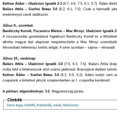
Kellner Ádám – Uladzimir Ignatik 2-3
(6:7, 4:6, 7:5, 6:1, 5:7). Ádám dönt
Balázs Attila – Siarhei Betau 3-0
(6:2, 6:1, 7:5). Csak a harmadik já
eredménnyel zárult találkozón.
Július 9., szombat:
Bardóczky Kornél, Fucsovics Márton – Max Mirnyi, Uladzimir Ignatik 
A visszavonulás gondolatával foglalkozó Bardóczky Kornél és a Wimbledo
alkotta magyar duó alaposan megnehezítette a Max Mirnyi személyébe
felvonultató fehérorosz kettős dolgát. A siker azonban – sajnos – elmaradt.
Július 10., vasárnap:
Balázs Attila – Uladzimir Ignatik 3-0
(7:6, 6:3, 7:6). Balázs Attila (ké
múlta felül a fehéroroszok első számú játékosát.
Bravúrjával életben tartot
Kellner Ádám – Siarhei Betau 3-0
(6:2, 6:0, 6:2). Ádám esélyt sem a
csapatunk a britekkel játszik szeptemberben az I. csoportba kerülésért.
A párharc végeredménye: 3-2
, Magyarország javára
Címkék
Davis Kupa
,
Gödöllő
,
Kiskastély
,
salak
,
fehérorosz