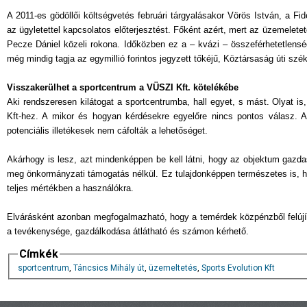
A 2011-es gödöllői költségvetés februári tárgyalásakor Vörös István, a 
az ügyletettel kapcsolatos előterjesztést. Főként azért, mert az üzemelete
Pecze Dániel közeli rokona. Időközben ez a – kvázi – összeférhetetlensé
még mindig tagja az egymillió forintos jegyzett tőkéjű, Köztársaság úti szék
Visszakerülhet a sportcentrum a VÜSZI Kft. kötelékébe
Aki rendszeresen kilátogat a sportcentrumba, hall egyet, s mást. Olyat 
Kft-hez. A mikor és hogyan kérdésekre egyelőre nincs pontos válasz. A
potenciális illetékesek nem cáfolták a lehetőséget.
Akárhogy is lesz, azt mindenképpen be kell látni, hogy az objektum gaz
meg önkormányzati támogatás nélkül. Ez tulajdonképpen természetes is, h
teljes mértékben a használókra.
Elvárásként azonban megfogalmazható, hogy a temérdek közpénzből felújít
a tevékenysége, gazdálkodása átlátható és számon kérhető.
Címkék
sportcentrum
,
Táncsics Mihály út
,
üzemeltetés
,
Sports Evolution Kft