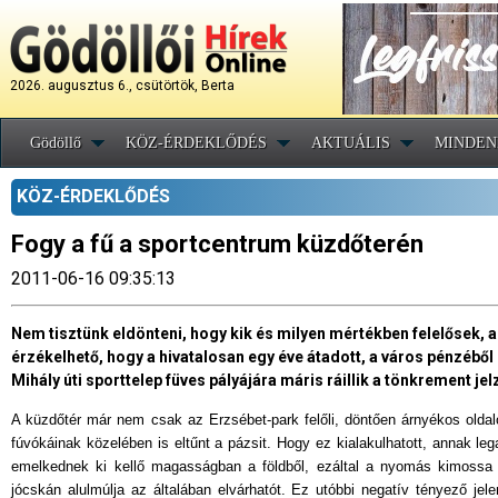
2026. augusztus 6., csütörtök, Berta
Gödöllő
KÖZ-ÉRDEKLŐDÉS
AKTUÁLIS
MINDEN
KÖZ-ÉRDEKLŐDÉS
Fogy a fű a sportcentrum küzdőterén
2011-06-16 09:35:13
Nem tisztünk eldönteni, hogy kik és milyen mértékben felelősek,
érzékelhető, hogy a hivatalosan egy éve átadott, a város pénzéből m
Mihály úti sporttelep füves pályájára máris ráillik a tönkrement jel
A küzdőtér már nem csak az Erzsébet-park felőli, döntően árnyékos oldalon
fúvókáinak közelében is eltűnt a pázsit. Hogy ez kialakulhatott, annak le
emelkednek ki kellő magasságban a földből, ezáltal a nyomás kimossa 
jócskán alulmúlja az általában elvárhatót. Ez utóbbi negatív tényező je