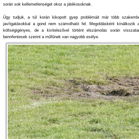
során sok kellemetlenséget okoz a játékosoknak.
Úgy tudjuk, a túl korán kikopott gyep problémáit már több szakembe
javítgatásokkal a gond nem számolható fel. Megoldásként kínálkozik
költségigényes, de a kivitelezővel történt elszámolás során visszatart
bennfentesek szerint a műfűnek van nagyobb esélye.