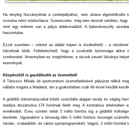
Ha tényleg hozzányúlnak a centerpályához, nem ártana elgondolkodni to
szorulna némi módosításra. Szerencsére, még nem okozott sérülést, hogy 
mint egy méterre van a pálya oldalvonalától. A balesetveszély azonban
haszontalan.
Ezzel szemben – miként az alábbi képen is érzékelhető – a nézőteret
túlzottnak tűnik. Feltételezhető, hogy a szurkolók biztonsága akkor
szerkezetet. Amennyiben ez megtörténne, a rácsok zavaró látványa helyett
események.
Közpénzből is gazdálkodik az üzemeltető
A Táncsics Mihály úti sportcentrum üzemeltetésével pályázat nélkül megb
vállalta magára a feladatot, ám a gyakorlatban csak fél évvel később ke
A gödöllői önkormányzattal kötött szerződés alapján tavaly év végéig havi 1
óradíjra átszámolva 174 forintnak felelt meg. A kontraktus értelmében e
emelkedett. Éves szinten tehát 3 millió forintra rúg a gödöllői költségv
bevétele. Ugyanakkor a társaság idén 5 millió forintos összeget számolh
iskolai-, szabadidős- és városi sportprogramokért. Vagyis, 2 millió forinttal