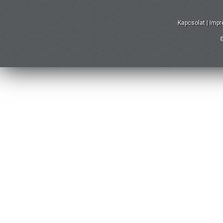
Kapcsolat
|
Imp
©