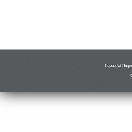
Kapcsolat
|
Imp
©