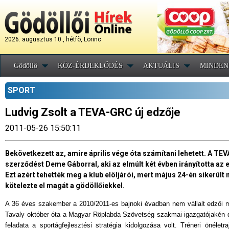
2026. augusztus 10., hétfõ, Lörinc
Gödöllő
KÖZ-ÉRDEKLŐDÉS
AKTUÁLIS
MINDEN
SPORT
Ludvig Zsolt a TEVA-GRC új edzője
2011-05-26 15:50:11
Bekövetkezett az, amire április vége óta számítani lehetett. A TE
szerződést Deme Gáborral, aki az elmúlt két évben irányította az
Ezt azért tehették meg a klub elöljárói, mert május 24-én sikerült
kötelezte el magát a gödöllőiekkel.
A 36 éves szakember a 2010/2011-es bajnoki évadban nem vállalt edzői 
Tavaly október óta a Magyar Röplabda Szövetség szakmai igazgatójakén 
feladata a sportágfejlesztési stratégia kidolgozása volt. Tréneri önélet