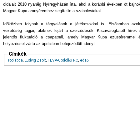
oldalait 2010 nyaráig Nyíregyházán írta, ahol a korábbi években öt bajno
Magyar Kupa aranyéremhez segítette a szabolcsiakat.
Időközben folynak a tárgyalások a játékosokkal is. Elsősorban azo
vezetőség tagjai, akiknek lejárt a szerződésük. Kiszivárogtatott hírek
jelentős fluktuáció a csapatnál, amely Magyar Kupa ezüstéremmel é
helyezéssel zárta az áprilisban befejeződött idényt.
Címkék
röplabda
,
Ludvig Zsolt
,
TEVA-Gödöllői RC
,
edző