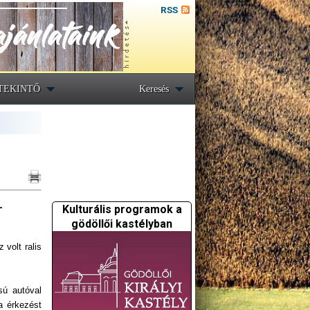
RSS
TEKINTŐ
Keresés
-
Kulturális programok a
gödöllői kastélyban
volt ralis
sú autóval
a érkezést