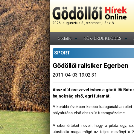
2026. augusztus 8., szombat, László
Gödöllő
KÖZ-ÉRDEKLŐDÉS
SPORT
Gödöllői ralisiker Egerben
2011-04-03 19:02:31
Abszolút összevetésben a gödöllői Bútor 
bajnokság első, egri futamát.
A korábbi években kisebb kategóriákban elért
pályafutása első abszolút futamgyőzelme.
A siker értékét növeli, hogy a pilóta egy, 
utasította maga mögé az teljes mezőnyt a St