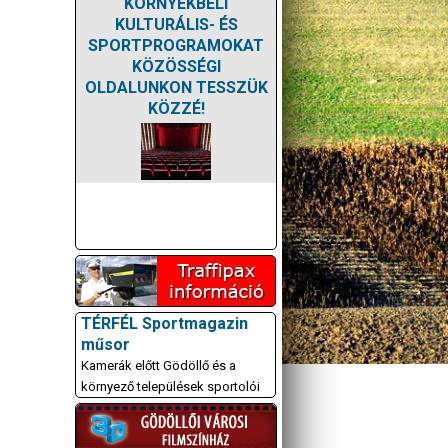
KÖRNYÉKBELI
KULTURÁLIS- ÉS
SPORTPROGRAMOKAT
KÖZÖSSÉGI
OLDALUNKON TESSZÜK
KÖZZÉ!
TÉRFÉL Sportmagazin
műsor
Kamerák előtt Gödöllő és a
környező települések sportolói