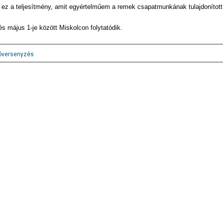
e ez a teljesítmény, amit egyértelműem a remek csapatmunkának tulajdonított
és május 1-je között Miskolcon folytatódik.
óversenyzés