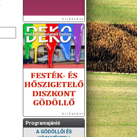
.
Programajánló
A GÖDÖLLŐI ÉS