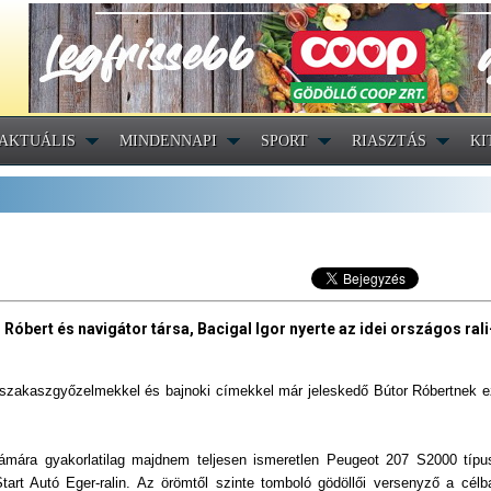
AKTUÁLIS
MINDENNAPI
SPORT
RIASZTÁS
KI
Róbert és navigátor társa, Bacigal Igor nyerte az idei országos rali
 szakaszgyőzelmekkel és bajnoki címekkel már jeleskedő Bútor Róbertnek ez 
számára gyakorlatilag majdnem teljesen ismeretlen Peugeot 207 S2000 típu
art Autó Eger-ralin. Az örömtől szinte tomboló gödöllői versenyző a célb