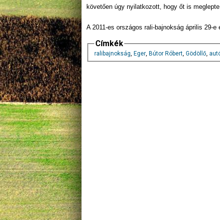
követően úgy nyilatkozott, hogy őt is meglept
A 2011-es országos rali-bajnokság április 29-e 
Címkék
ralibajnokság
,
Eger
,
Bútor Róbert
,
Gödöllő
,
aut