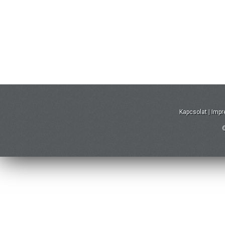
Kapcsolat
|
Imp
©