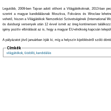
Legutóbb, 2009-ben Tajvan adott otthont a Világjátékoknak, 2013-ban ped
szerint a magyar kandidálásnak Moszkva, Fokváros és Wroclaw lehetne
vehető, hiszen a Világjátékok Nemzetközi Szövetségének (International Wor
ös duisburgi versenyek után 12 évvel ismét az öreg kontinensen találkozz
igény pozitív elbírálását az is, hogy a magyar EU-elnökség kapcsán telepü
A pályázatot jövő januárban írják ki, míg a helyszín kijelöléséről szóló dön
Címkék
világjátékok
,
Gödöllő
,
kandidálás