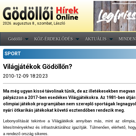
2026. augusztus 8., szombat, László
Gödöllő
KÖZ-ÉRDEKLŐDÉS
AKTUÁLIS
MINDEN
SPORT
Világjátékok Gödöllőn?
2010-12-09 18:20:23
Ma még ugyan kissé távolinak tűnik, de az illetékesekben megva
pályázzon a 2017-ben esedékes Világjátékokra. Az 1981-ben útjá
olimpiai játékok programjában nem szereplő sportágak legnagyob
nyári ötkarikás játékokat követő esztendőben rendezik meg.
Lebonyolítását tekintve a Világjátékok annyiban más, mint az olimp
létesítményekhez és infrastruktúrához igazítják. Túlmenően, elérhető, hog
a rendező ország sikeres.