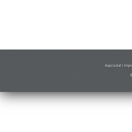
Kapcsolat
|
Imp
©