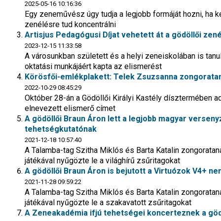
2025-05-16 10:16:36
Egy zeneművész úgy tudja a legjobb formáját hozni, ha 
zenélésre tud koncentrálni
Artisjus Pedagógusi Díjat vehetett át a gödöllői ze
2023-12-15 11:33:58
A városunkban született és a helyi zeneiskolában is ta
oktatási munkájáért kapta az elismerést
Körösfői-emlékplakett: Telek Zsuzsanna zongoratanár
2022-10-29 08:45:29
Október 28-án a Gödöllői Királyi Kastély dísztermében ad
elnevezett elismerő címet
A gödöllői Braun Áron lett a legjobb magyar verseny
tehetségkutatónak
2021-12-18 10:57:40
A Talamba-tag Szitha Miklós és Barta Katalin zongorata
játékával nyűgözte le a világhírű zsűritagokat
A gödöllői Braun Áron is bejutott a Virtuózok V4+ 
2021-11-28 09:59:22
A Talamba-tag Szitha Miklós és Barta Katalin zongorata
játékával nyűgözte le a szakavatott zsűritagokat
A Zeneakadémia ifjú tehetségei koncerteznek a göd