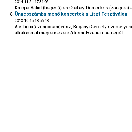
2014-11-24 17:31:02
Kruppa Bálint (hegedű) és Csabay Domonkos (zongora) elő
Ünnepszámba menő koncertek a Liszt Fesztiválon
2013-10-15 18:56:48
A világhírű zongoraművész, Bogányi Gergely személyesen 
alkalommal megrendezendő komolyzenei csemegét