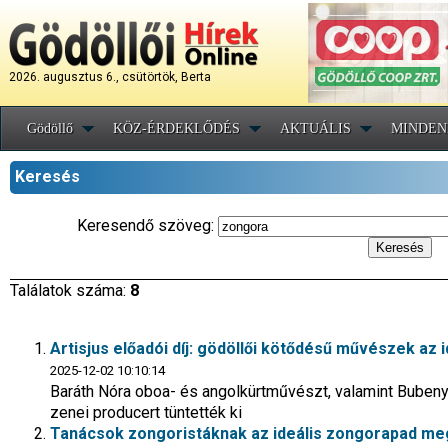
2026. augusztus 6., csütörtök, Berta
Gödöllő
KÖZ-ÉRDEKLŐDÉS
AKTUÁLIS
MINDEN
Keresés
Keresendő szöveg:
Találatok száma:
8
Artisjus előadói díj: gödöllői kötődésű művészek az 
2025-12-02 10:10:14
Baráth Nóra oboa- és angolkürtművészt, valamint Buben
zenei producert tüntették ki
Tanácsok zongoristáknak az ideális zongorapad me