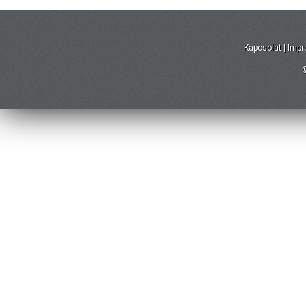
Kapcsolat
|
Imp
©