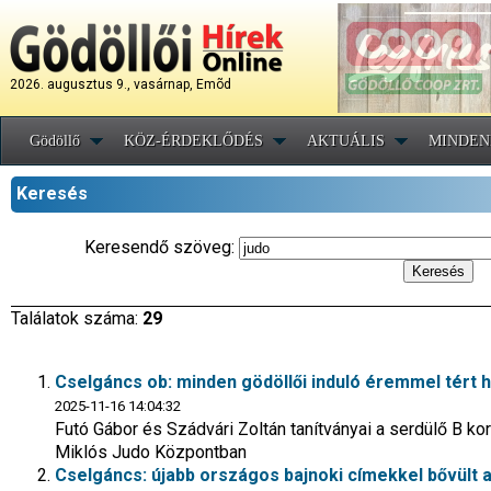
2026. augusztus 9., vasárnap, Emõd
Gödöllő
KÖZ-ÉRDEKLŐDÉS
AKTUÁLIS
MINDEN
Keresés
Keresendő szöveg:
Találatok száma:
29
Cselgáncs ob: minden gödöllői induló éremmel tért 
2025-11-16 14:04:32
Futó Gábor és Szádvári Zoltán tanítványai a serdülő B ko
Miklós Judo Központban
Cselgáncs: újabb országos bajnoki címekkel bővült a