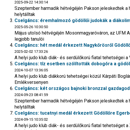
2025-09-22 14:30:14
Szeptember harmadik hétvégéjén Pakson jeleskedtek a hel
helytálltak
Cselgáncs: éremhalmozó gödöllői judokák a diákoli
2025-05-26 10:30:50
Május utolsó hétvégéjén Mosonmagyaróváron, az UFM A
legjobb tanulói
Cselgáncs: hét medál érkezett Nagykőrösről Gödöll
2025-02-02 17:33:26
A helyi judo klub diák- és serdülőkorú fiatal tehetségei 
Cselgáncs: tíz esetben szólították dobogóra a gödöl
2024-10-07 13:36:05
A helyi judo klub diákkorú tehetségei közül Kárpáti Boglá
Emlékversenyen
Cselgáncs: két országos bajnoki bronzzal gazdagodo
2024-09-23 08:41:59
Szeptember harmadik hétvégéjén Pakson jeleskedtek a hel
helytálltak
Cselgáncs: tucatnyi medál érkezett Gödöllőre Egerb
2024-09-15 10:35:02
A helyi judo klub diák- és serdülőkorú fiatal tehetséget