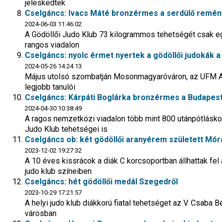
jeleskedtek
Cselgáncs: Ivacs Máté bronzérmes a serdülő remén
2024-06-03 11:46:02
A Gödöllői Judo Klub 73 kilogrammos tehetségét csak eg
rangos viadalon
Cselgáncs: nyolc érmet nyertek a gödöllői judokák a
2024-05-26 14:24:13
Május utolsó szombatján Mosonmagyaróváron, az UFM A
legjobb tanulói
Cselgáncs: Kárpáti Boglárka bronzérmes a Budapes
2024-04-30 10:38:49
A ragos nemzetközi viadalon több mint 800 utánpótláskor
Judo Klub tehetségei is
Cselgáncs ob: két gödöllői aranyérem született Mó
2023-12-02 19:27:32
A 10 éves kissrácok a diák C korcsoportban állhattak fel
judo klub színeiben
Cselgáncs: hét gödöllői medál Szegedről
2023-10-29 17:21:57
A helyi judo klub diákkorú fiatal tehetséget az V. Csaba 
városban