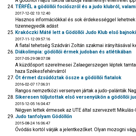
A gödöllői Hajós iskola tanulója valamennyi ellenfelét i
TÉRFÉL a gödöllői fociőszről és a judo klubról, vala
2017-12-02 13:12:40
Hasznos információkkal és sok érdekességgel lehetnek
tizennegyedik adást
Krakóczki Máté lett a Gödöllői Judo Klub első bajno
2017-11-12 09:57:16
A fiatal tehetség Szádvári Zoltán szakmai irányításával 
Diákolimpia: gödöllői érmek judoban és atlétikában
2017-05-29 08:07:08
A küzdősport szerelmesei Zalaegerszegen léptek tamta
haza Székesfehérvárról
Öt érmet dzsúdóztak össze a gödöllői fiatalok
2016-02-07 17:06:31
Rangos nemzetközi versenyen jártak a judo-palánták Nagy
Sikeresen túljutottak első versenyükön a gödöllői ju
2015-12-05 16:04:47
Négyen lettek érmesek az UTE által szervezett Mikulás-k
Judo tanfolyam Gödöllőn
2015-08-24 16:06:47
Óvódás kortól várják a jelentkezőket. Olyan mozogni vágy