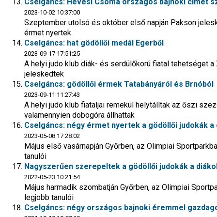
Cselgáncs: Hevesi Csoma országos bajnoki címet sze
2023-10-02 10:37:00
Szeptember utolsó és október első napján Pakson jelesk
érmet nyertek
Cselgáncs: hat gödöllői medál Egerből
2023-09-17 17:51:25
A helyi judo klub diák- és serdülőkorú fiatal tehetséget
jeleskedtek
Cselgáncs: gödöllői érmek Tatabányáról és Brnóból
2023-09-11 11:27:43
A helyi judo klub fiataljai remekül helytálltak az őszi sz
valamennyien dobogóra állhattak
Cselgáncs: négy érmet nyertek a gödöllői judokák a 
2023-05-08 17:28:02
Május első vasárnapján Győrben, az Olimpiai Sportparkb
tanulói
Nagyszerűen szerepeltek a gödöllői judokák a diáko
2022-05-23 10:21:54
Május harmadik szombatján Győrben, az Olimpiai Sportp
legjobb tanulói
Cselgáncs: négy országos bajnoki éremmel gazdago