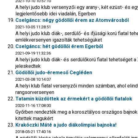
2021-10-10 10:57:10
A helyi judo klub versenyzői egy arany-, két ezüst- és e
legjelentősebb idei viadalán, Egerben
Cselgáncs: négy gödöllői érem az Atomvárosból
2021-10-05 11:28:51
A helyi judo klub diák-, serdülő- és ifjúsági korú fiatal 
emlékversenyen igazolták tehetségüket
Cselgáncs: hét gödöllői érem Egerből
2021-09-19 11:32:36
A helyi judo klub diák- és serdülőkorú fiatal tehetséget
jeleskedtek
Gödöllői judo-éremeső Cegléden
2021-03-08 10:14:07
A helyi klub fiatal versenyzői minden számban, ahol elin
rangsorversenyen
Tatamin küzdöttek az érmekért a gödöllői fiatalok
2020-11-16 17:08:00
Győrben rendezték meg a korosztályos országos bajnoksá
kitettek magukért
Krakóczki Máté a judo diákolimpiai bajnoka!
2018-05-21 17:40:16