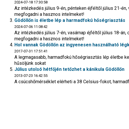
2024-07-18 17:30:58
Az intézkedés július 9-én, pénteken éjféltől július 21-é
megfogadni a hasznos intelmeket!
Gödöllőn is életbe lép a harmadfokú hőségriasztás
2024-07-06 11:08:42
Az intézkedés július 7-én, vasárnap éjféltől július 18-án
megfogadni a hasznos intelmeket!
Hol vannak Gödöllőn az ingyenesen használható légk
2017-07-31 17:51:41
A legmagasabb, harmadfokú hőségriasztás lép életbe ked
hűsöljünk sokat
Július utolsó hétfőjén tetőzhet a kánikula Gödöllőn
2013-07-23 16:42:55
A csúcshőmérséklet elérheti a 38 Celsius-fokot, harmadf