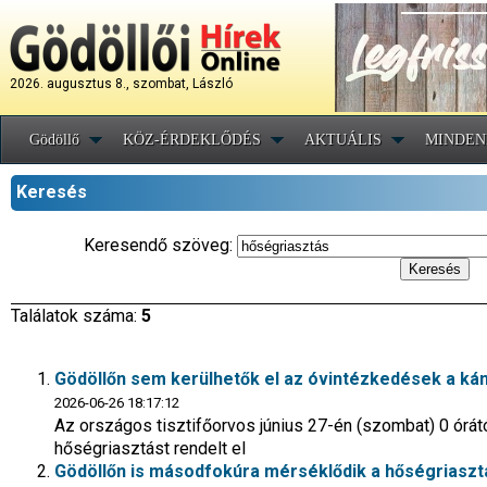
2026. augusztus 8., szombat, László
Gödöllő
KÖZ-ÉRDEKLŐDÉS
AKTUÁLIS
MINDEN
Keresés
Keresendő szöveg:
Találatok száma:
5
Gödöllőn sem kerülhetők el az óvintézkedések a kán
2026-06-26 18:17:12
Az országos tisztifőorvos június 27-én (szombat) 0 órát
hőségriasztást rendelt el
Gödöllőn is másodfokúra mérséklődik a hőségriaszt