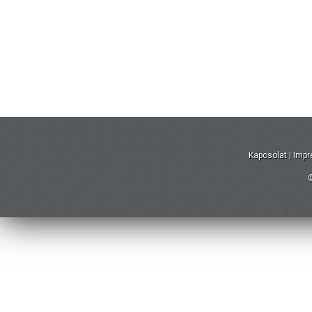
Kapcsolat
|
Imp
©