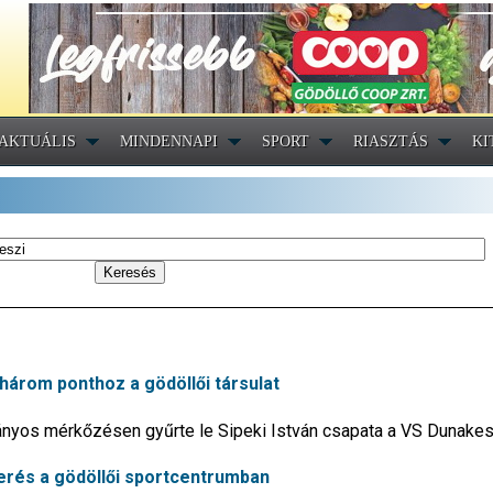
AKTUÁLIS
MINDENNAPI
SPORT
RIASZTÁS
KI
 három ponthoz a gödöllői társulat
nyos mérkőzésen gyűrte le Sipeki István csapata a VS Dunakes
erés a gödöllői sportcentrumban