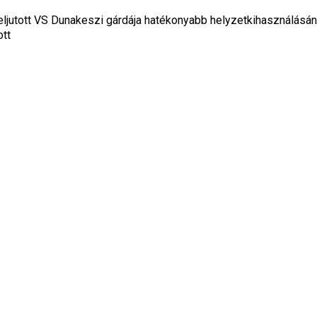
eljutott VS Dunakeszi gárdája hatékonyabb helyzetkihasználásá
ott