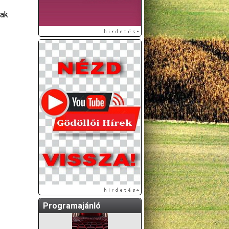
nak
A GÖDÖLLŐI ÉS
KÖRNYÉKBELI
KULTURÁLIS- ÉS
SPORTPROGRAMOKAT
KÖZÖSSÉGI
OLDALUNKON TESSZÜK
KÖZZÉ!
Programajánló