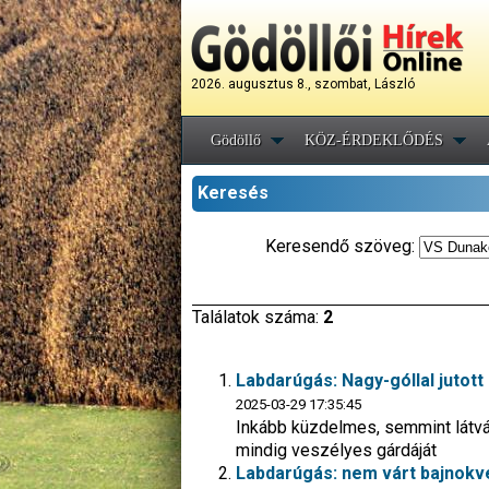
2026. augusztus 8., szombat, László
Gödöllő
KÖZ-ÉRDEKLŐDÉS
Keresés
Keresendő szöveg:
Találatok száma:
2
Labdarúgás: Nagy-góllal jutott
2025-03-29 17:35:45
Inkább küzdelmes, semmint látvá
mindig veszélyes gárdáját
Labdarúgás: nem várt bajnokv