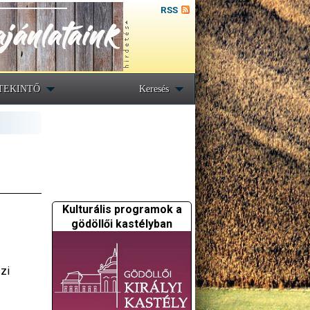
RSS
TEKINTŐ
Keresés
Kulturális programok a
gödöllői kastélyban
zi