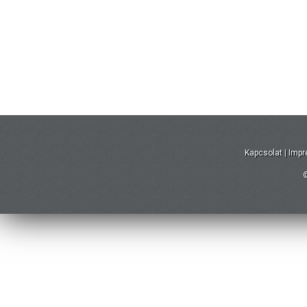
Kapcsolat
|
Imp
©