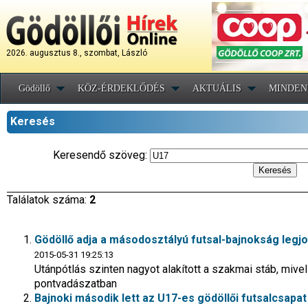
2026. augusztus 8., szombat, László
Gödöllő
KÖZ-ÉRDEKLŐDÉS
AKTUÁLIS
MINDEN
Keresés
Keresendő szöveg:
Találatok száma:
2
Gödöllő adja a másodosztályú futsal-bajnokság legj
2015-05-31 19:25:13
Utánpótlás szinten nagyot alakított a szakmai stáb, mive
pontvadászatban
Bajnoki második lett az U17-es gödöllői futsalcsapat