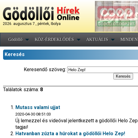
2026. augusztus 7., péntek, Ibolya
Gödöllő
KÖZ-ÉRDEKLŐDÉS
AKTUÁLIS
MINDEN
Keresés
Keresendő szöveg:
Találatok száma:
8
Mutass valami ujjat
2020-04-30 08:51:03
Új lemezzel és videóval jelentkezett a gödöllői Helo Z
tagjai!
Hatvanban zúzta a húrokat a gödöllői Helo Zep!