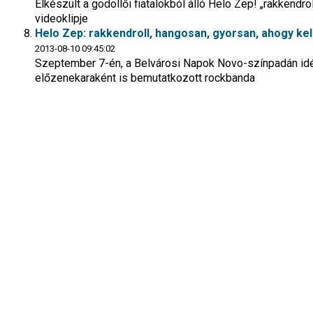
Elkészült a gödöllői fiatalokból álló Helo Zep! „rakkendr
videoklipje
Helo Zep: rakkendroll, hangosan, gyorsan, ahogy kell
2013-08-10 09:45:02
Szeptember 7-én, a Belvárosi Napok Novo-színpadán idé
előzenekaraként is bemutatkozott rockbanda