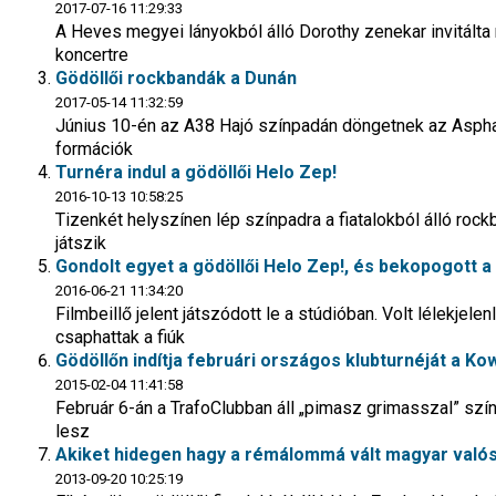
2017-07-16 11:29:33
A Heves megyei lányokból álló Dorothy zenekar invitálta
koncertre
Gödöllői rockbandák a Dunán
2017-05-14 11:32:59
Június 10-én az A38 Hajó színpadán döngetnek az Asph
formációk
Turnéra indul a gödöllői Helo Zep!
2016-10-13 10:58:25
Tizenkét helyszínen lép színpadra a fiatalokból álló ro
játszik
Gondolt egyet a gödöllői Helo Zep!, és bekopogott a
2016-06-21 11:34:20
Filmbeillő jelent játszódott le a stúdióban. Volt lélekjel
csaphattak a fiúk
Gödöllőn indítja februári országos klubturnéját a K
2015-02-04 11:41:58
Február 6-án a TrafoClubban áll „pimasz grimasszal” sz
lesz
Akiket hidegen hagy a rémálommá vált magyar való
2013-09-20 10:25:19