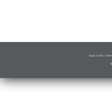
Kapcsolat
|
Imp
©