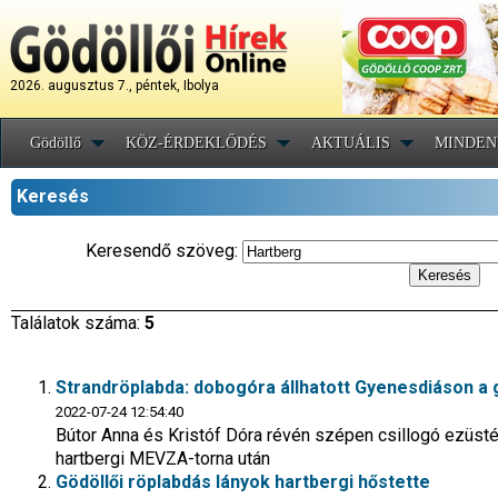
2026. augusztus 7., péntek, Ibolya
Gödöllő
KÖZ-ÉRDEKLŐDÉS
AKTUÁLIS
MINDEN
Keresés
Keresendő szöveg:
Találatok száma:
5
Strandröplabda: dobogóra állhatott Gyenesdiáson a g
2022-07-24 12:54:40
Bútor Anna és Kristóf Dóra révén szépen csillogó ezüsté
hartbergi MEVZA-torna után
Gödöllői röplabdás lányok hartbergi hőstette