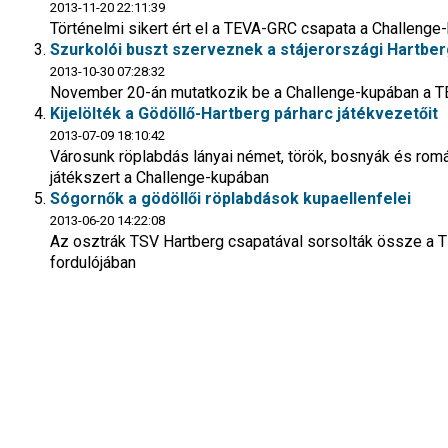
2013-11-20 22:11:39
Történelmi sikert ért el a TEVA-GRC csapata a Challenge-
Szurkolói buszt szerveznek a stájerországi Hartbe
2013-10-30 07:28:32
November 20-án mutatkozik be a Challenge-kupában a T
Kijelölték a Gödöllő-Hartberg párharc játékvezetőit
2013-07-09 18:10:42
Városunk röplabdás lányai német, török, bosnyák és román
játékszert a Challenge-kupában
Sógornők a gödöllői röplabdások kupaellenfelei
2013-06-20 14:22:08
Az osztrák TSV Hartberg csapatával sorsolták össze a 
fordulójában