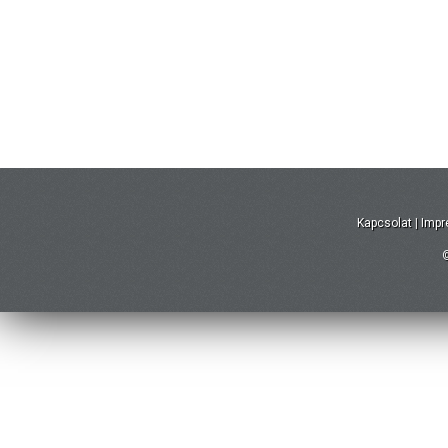
Kapcsolat
|
Imp
©