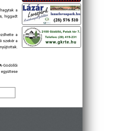
ihagytak a
s, higgadt
ezdhette a
ői szekér a
nyújtottak.
A-Gödöllői
y együttese