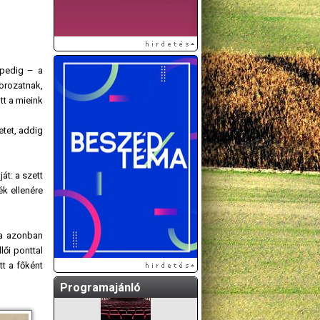
 pedig – a
orozatnak,
tt a mieink
etet, addig
A GÖDÖLLŐI ÉS
t: a szett
KÖRNYÉKBELI
ék ellenére
KULTURÁLIS- ÉS
SPORTPROGRAMOKAT
KÖZÖSSÉGI
va azonban
OLDALUNKON TESSZÜK
lői ponttal
KÖZZÉ!
tt a főként
Programajánló