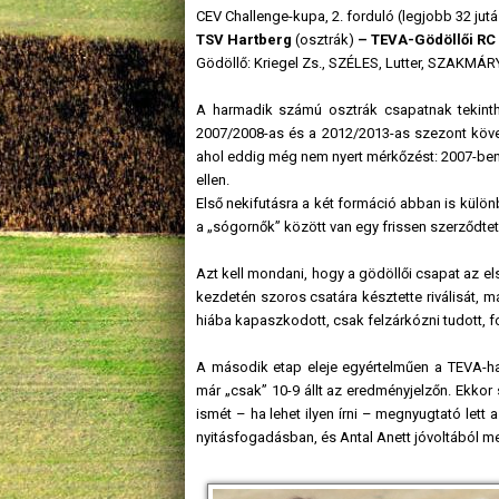
CEV Challenge-kupa, 2. forduló (legjobb 32 jutá
TSV Hartberg
(osztrák)
– TEVA-Gödöllői RC 
Gödöllő: Kriegel Zs., SZÉLES, Lutter, SZAKMÁRY
A harmadik számú osztrák csapatnak tekinth
2007/2008-as és a 2012/2013-as szezont követ
ahol eddig még nem nyert mérkőzést: 2007-ben 
ellen.
Első nekifutásra a két formáció abban is külö
a „sógornők” között van egy frissen szerződtete
Azt kell mondani, hogy a gödöllői csapat az e
kezdetén szoros csatára késztette riválisát, ma
hiába kapaszkodott, csak felzárkózni tudott, f
A második etap eleje egyértelműen a TEVA-hat
már „csak” 10-9 állt az eredményjelzőn. Ekkor 
ismét – ha lehet ilyen írni – megnyugtató lett a
nyitásfogadásban, és Antal Anett jóvoltából m