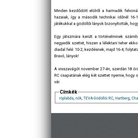
Minden kezdődött elölről a harmadik felvon
hazaiak, így a második technikai időnél 16-12
játékukkal a gödöllői lányok bizonyították, hogy
Egy játszmára került a történelminek számít
negyedik szettet, hiszen a lélektani teher ekk
diadal felé: 10-2, kezdésnek, majd 16-4, folyta
Bravó, lányok!
A visszavágót november 27-én, szerdán 18 ór
RC csapatának elég két szettet nyernie, hogy ot
vár.
Címkék
röplabda
,
nők
,
TEVA-Gödöllői RC
,
Hartberg
,
Cha