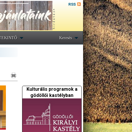
RSS
TEKINTŐ
Keresés
Kulturális programok a
gödöllői kastélyban