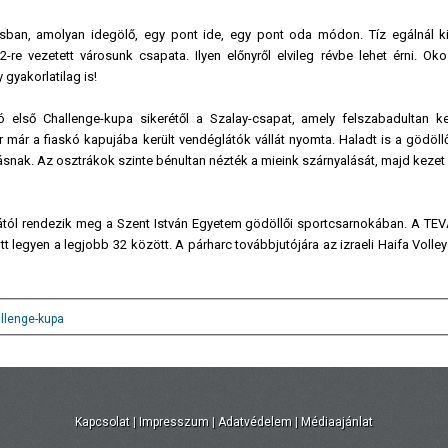
ásban, amolyan idegölő, egy pont ide, egy pont oda módon. Tíz egálnál k
-re vezetett városunk csapata. Ilyen előnyről elvileg révbe lehet érni. Oko
 gyakorlatilag is!
ó első Challenge-kupa sikerétől a Szalay-csapat, amely felszabadultan k
or már a fiaskó kapujába került vendéglátók vállát nyomta. Haladt is a gödöll
tásnak. Az osztrákok szinte bénultan nézték a mieink szárnyalását, majd kezet 
ától rendezik meg a Szent István Egyetem gödöllői sportcsarnokában. A TEV
t legyen a legjobb 32 között. A párharc továbbjutójára az izraeli Haifa Volle
llenge-kupa
Kapcsolat
|
Impresszum
|
Adatvédelem
|
Médiaajánlat