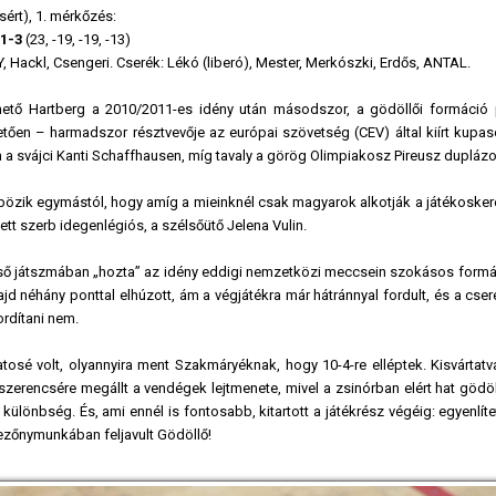
sért), 1. mérkőzés:
1-3
(23, -19, -19, -13)
, Hackl, Csengeri. Cserék: Lékó (liberó), Mester, Merkószki, Erdős, ANTAL.
ető Hartberg a 2010/2011-es idény után másodszor, a gödöllői formáció
ően – harmadszor résztvevője az európai szövetség (CEV) által kiírt kupas
a svájci Kanti Schaffhausen, míg tavaly a görög Olimpiakosz Pireusz duplázo
nbözik egymástól, hogy amíg a mieinknél csak magyarok alkotják a játékosker
tt szerb idegenlégiós, a szélsőütő Jelena Vulin.
lső játszmában „hozta” az idény eddigi nemzetközi meccsein szokásos formájá
jd néhány ponttal elhúzott, ám a végjátékra már hátránnyal fordult, és a cser
ordítani nem.
osé volt, olyannyira ment Szakmáryéknak, hogy 10-4-re elléptek. Kisvártat
szerencsére megállt a vendégek lejtmenete, mivel a zsinórban elért hat gödöl
 különbség. És, ami ennél is fontosabb, kitartott a játékrész végéig: egyenlíte
ezőnymunkában feljavult Gödöllő!