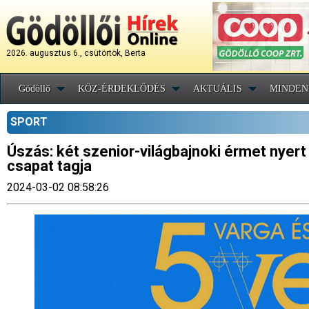
2026. augusztus 6., csütörtök, Berta
Gödöllő
KÖZ-ÉRDEKLŐDÉS
AKTUÁLIS
MINDEN
SPORT
Úszás: két szenior-világbajnoki érmet nyert 
csapat tagja
2024-03-02 08:58:26