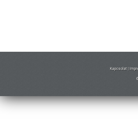
Kapcsolat
|
Imp
©