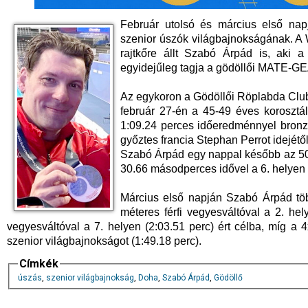
Február utolsó és március első nap
szenior úszók világbajnokságának. A W
rajtkőre állt Szabó Árpád is, aki 
egyidejűleg tagja a gödöllői MATE-GE
Az egykoron a Gödöllői Röplabda Club
február 27-én a 45-49 éves korosztá
1:09.24 perces időeredménnyel bronz
győztes francia Stephan Perrot idejétől
Szabó Árpád egy nappal később az 50
30.66 másodperces idővel a 6. helyen v
Március első napján Szabó Árpád töb
méteres férfi vegyesváltóval a 2. he
vegyesváltóval a 7. helyen (2:03.51 perc) ért célba, míg a 
szenior világbajnokságot (1:49.18 perc).
Címkék
úszás
,
szenior világbajnokság
,
Doha
,
Szabó Árpád
,
Gödöllő