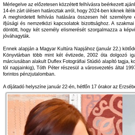
Mérlegelve az előzetesen közzétett felhívásra beérkezett aján
14-én zárt ülésen határoztak arról, hogy 2024-ben kiknek ítélik
A meghirdetett felhívás hatására összesen hét személyre ér
ifjúsági és nemzetközi kapcsolatok bizottsághoz. A szakma
döntött, hogy két személy elismerését szorgalmazza a képvise
jóváhagyták.
Ennek alapján a Magyar Kultúra Napjához (január 22.) kötőd
Könyvtárban több mint két évtizede, 2002 óta dolgozó iga
márciusában alakult Duflex Fotográfiai Stúdió alapító tagja, 
tól napjainkig), Tóth Péter részesül a városvezetés által 199
forintos pénzjutalomban.
A díjátadó helyszíne január 22-én, hétfőn 17 órakor az Erzsébe