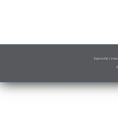
Kapcsolat
|
Imp
©