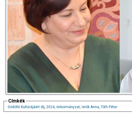
Címkék
Gödöllő Kultúrájáért díj
,
2024
,
önkormányzat
,
Istók Anna
,
Tóth Péter