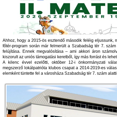
Ahhoz, hogy a 2015-ös esztendő második feléig eljussunk, 
főtér-program során már felmerült a Szabadság tér 7. szám 
felújítása. Ennek megvalósítása – ami akkori áron számolv
kiszorult az uniós támogatási keretből, így más forrást és lehető
A kilenc évvel ezelőtti, október 12-i önkormányzati vá
megszerző lokálpatrióta klubos csapat a 2014-2019-es válas
elemként tüntette fel a városháza Szabadság tér 7. szám alatti 