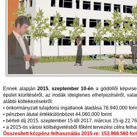
Ennek alapján
2015. szeptember 10-én
a gödöllői képvisel
épület kiürítéséről, az irodák ideiglenes elhelyezéséről, vala
alábbi költekezésekről:
• önkormányzati tulajdonú ingatlanok átadása 76.940.000 fori
• pénzben átutal értékkülönbözet 44.060.000 forint
• bérleti díj 2015. szeptember 15-től 2017. március 15-ig 22.76
• a 2015-ös városi költségvetésből főként tervezési célra felh
Összesített közpénz-felhasználás 2015-re: 153.968.560 for