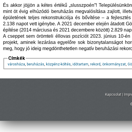
És akkor jöjjön a kétes értékű „slusszpoén”! Településünkö
mint öt évig elhúzódó beruházás megvalósítása zajlott, illet
épületének teljes rekonstrukciója és bővítése – a fejlesztés
2.138 napot vett igénybe. A 2021 december elején átadott G
építése (2014 márciusa és 2021 decembere között) 2.829 napig
A cseppet sem örömteli éllovas pozíciót 2023. június 10-én
projekt, aminek lezárása egyelőre sok bizonytalanságot ho
meg, hogy jó ideig megdönthetetlen negatív beruházási reko
Címkék
városháza
,
beruházás
,
közpénz-költés
,
időtartam
,
rekord
,
önkormányzat
,
Gö
Kapcsolat
|
Imp
©