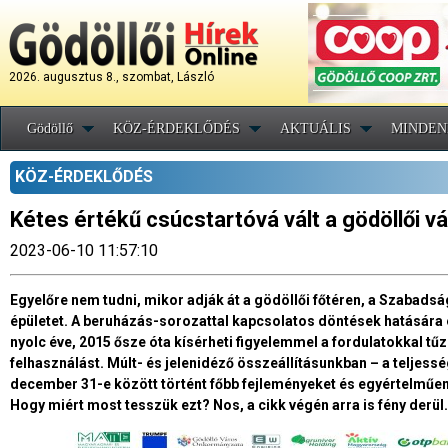
2026. augusztus 8., szombat, László
Gödöllő
KÖZ-ÉRDEKLŐDÉS
AKTUÁLIS
MINDEN
KÖZ-ÉRDEKLŐDÉS
Kétes értékű csúcstartóvá vált a gödöllői v
2023-06-10 11:57:10
Egyelőre nem tudni, mikor adják át a gödöllői főtéren, a Szabadsá
épületet. A beruházás-sorozattal kapcsolatos döntések hatására 
nyolc éve, 2015 ősze óta kísérheti figyelemmel a fordulatokkal tű
felhasználást. Múlt- és jelenidéző összeállításunkban – a teljess
december 31-e között történt főbb fejleményeket és egyértelműen
Hogy miért most tesszük ezt? Nos, a cikk végén arra is fény derül