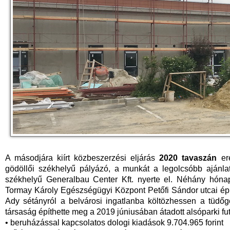
A másodjára kiírt közbeszerzési eljárás
2020 tavaszán
ere
gödöllői székhelyű pályázó, a munkát a legolcsóbb ajánlato
székhelyű Generalbau Center Kft. nyerte el. Néhány hóna
Tormay Károly Egészségügyi Központ Petőfi Sándor utcai ép
Ady sétányról a belvárosi ingatlanba költözhessen a tüdő
társaság építhette meg a 2019 júniusában átadott alsóparki fut
• beruházással kapcsolatos dologi kiadások 9.704.965 forint