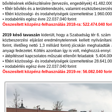
bővítésének előkészítésére (tervezés, engedélyek) 41.482.000 
• főtér bővítés és a területrendezés, valamint eszközbeszerzés
• főtéri közösségi- és irodahelyiségek üzemeltetése 1.960.000 
• irodabérlés egész évre 22.037.040 forint
Összesített közpénz-felhasználás 2018-ra: 522.474.040 for
2019 késő tavaszán
kiderült, hogy a Szabadság tér 6. szám al
közbeszerzési eljárást eredménytelennek kellett nyilvánítani,
forint, illetőleg nettó 1,3 milliárd forint) jócskán meghaladták
anyagi fedezetet. Költés azonban így is volt, méghozzá ennyi:
• átépítéssel kapcsolatos műszaki ellenőri feladatok 5.404.000
• főtéri közösségi- és irodahelyiségek üzemeltetése 28.641.000
• irodabérlés egész évre 22.037.040 forint
Összesített közpénz-felhasználás 2019-re: 56.082.040 forin