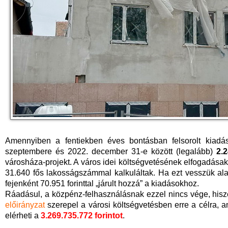
Amennyiben a fentiekben éves bontásban felsorolt kiadás
szeptembere és 2022. december 31-e között (legalább)
2.2
városháza-projekt. A város idei költségvetésének elfogadásako
31.640 fős lakosságszámmal kalkuláltak. Ha ezt vesszük ala
fejenként 70.951 forinttal „járult hozzá” a kiadásokhoz.
Ráadásul, a közpénz-felhasználásnak ezzel nincs vége, his
előirányzat
szerepel a városi költségvetésben erre a célra, am
elérheti a
3.269.735.772 forintot
.