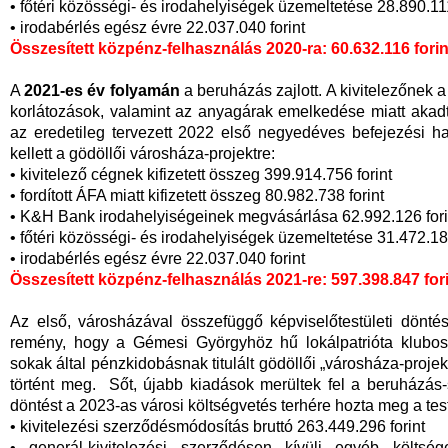
• főtéri közösségi- és irodahelyiségek üzemeltetése 28.890.111
• irodabérlés egész évre 22.037.040 forint
Összesített közpénz-felhasználás 2020-ra: 60.632.116 forin
A
2021-es év folyamán
a beruházás zajlott. A kivitelezőnek
korlátozások, valamint az anyagárak emelkedése miatt akadt
az eredetileg tervezett 2022 első negyedéves befejezési hatá
kellett a gödöllői városháza-projektre:
• kivitelező cégnek kifizetett összeg 399.914.756 forint
• fordított ÁFA miatt kifizetett összeg 80.982.738 forint
• K&H Bank irodahelyiségeinek megvásárlása 62.992.126 fori
• főtéri közösségi- és irodahelyiségek üzemeltetése 31.472.187
• irodabérlés egész évre 22.037.040 forint
Összesített közpénz-felhasználás 2021-re: 597.398.847 for
Az első, városházával összefüggő képviselőtestületi dönté
remény, hogy a Gémesi Györgyhöz hű lokálpatrióta klubos k
sokak által pénzkidobásnak titulált gödöllői „városháza-proj
történt meg. Sőt, újabb kiadások merültek fel a beruházás-
döntést a 2023-as városi költségvetés terhére hozta meg a tes
• kivitelezési szerződésmódosítás bruttó 263.449.296 forint
• generál-kivitelezési szerződésen kívüli egyéb költség