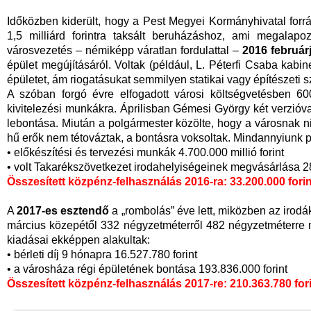
Időközben kiderült, hogy a Pest Megyei Kormányhivatal forr
1,5 milliárd forintra taksált beruházáshoz, ami megalapo
városvezetés – némiképp váratlan fordulattal –
2016 február
épület megújításáról. Voltak (például, L. Péterfi Csaba kabine
épületet, ám riogatásukat semmilyen statikai vagy építészeti
A szóban forgó évre elfogadott városi költségvetésben 600
kivitelezési munkákra. Áprilisban Gémesi György két verzióval á
lebontása. Miután a polgármester közölte, hogy a városnak ninc
hű erők nem tétováztak, a bontásra voksoltak. Mindannyiunk p
• előkészítési és tervezési munkák 4.700.000 millió forint
• volt Takarékszövetkezet irodahelyiségeinek megvásárlása 28
Összesített közpénz-felhasználás 2016-ra: 33.200.000 forin
A
2017-es esztendő
a „rombolás” éve lett, miközben az irodákn
március közepétől 332 négyzetméterről 482 négyzetméterre n
kiadásai ekképpen alakultak:
• bérleti díj 9 hónapra 16.527.780 forint
• a városháza régi épületének bontása 193.836.000 forint
Összesített közpénz-felhasználás 2017-re: 210.363.780 for