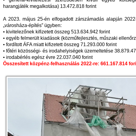
harangjáték megalkotása) 13.472.818 forint
A 2023. május 25-én elfogadott zárszámadás alapján 2022-
„városháza-építés” ügyben:
• kivitelezőnek kifizetett összeg 513.634.942 forint
• egyéb felmerült kiadások (közműfejlesztés, műszaki ellenőrz
• fordított ÁFA miatt kifizetett összeg 71.293.000 forint
• főtéri közösségi- és irodahelyiségek üzemeltetése 38.879.473
• irodabérlés egész évre 22.037.040 forint
Összesített közpénz-felhasználás 2022-re: 661.167.814 for