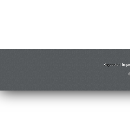
Kapcsolat
|
Imp
©