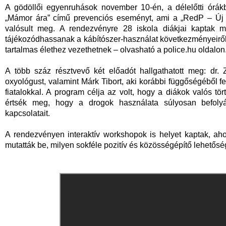
A gödöllői egyenruhások november 10-én, a délelőtti ór
„Mámor ára” című prevenciós eseményt, ami a „RedP – Új k
valósult meg. A rendezvényre 28 iskola diákjai kaptak me
tájékozódhassanak a kábítószer-használat következményeiről 
tartalmas élethez vezethetnek – olvasható a police.hu oldalon
A több száz résztvevő két előadót hallgathatott meg: dr.
oxyológust, valamint Márk Tibort, aki korábbi függőségéből f
fiatalokkal. A program célja az volt, hogy a diákok valós tö
értsék meg, hogy a drogok használata súlyosan befolyá
kapcsolatait.
A rendezvényen interaktív workshopok is helyet kaptak, aho
mutatták be, milyen sokféle pozitív és közösségépítő lehetőség á