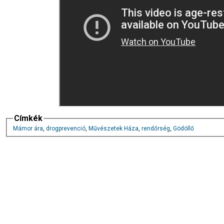
Címkék
Mámor ára
,
drogprevenció
,
Művészetek Háza
,
rendőrség
,
Gödöllő