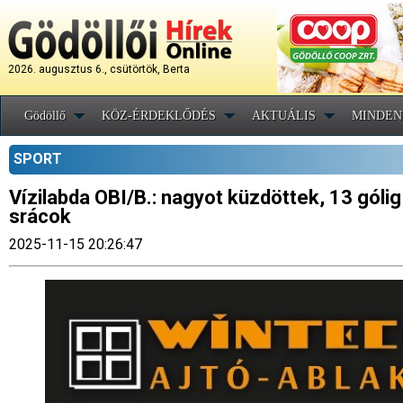
2026. augusztus 6., csütörtök, Berta
Gödöllő
KÖZ-ÉRDEKLŐDÉS
AKTUÁLIS
MINDEN
SPORT
Vízilabda OBI/B.: nagyot küzdöttek, 13 gólig
srácok
2025-11-15 20:26:47