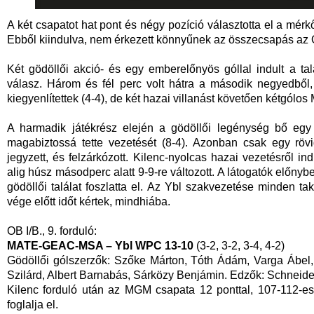
A két csapatot hat pont és négy pozíció választotta el a mérk
Ebből kiindulva, nem érkezett könnyűnek az összecsapás az 
Két gödöllői akció- és egy emberelőnyös góllal indult a talá
válasz. Három és fél perc volt hátra a második negyedből, 
kiegyenlítettek (4-4), de két hazai villanást követően kétgólos
A harmadik játékrész elején a gödöllői legénység bő egy 
magabiztossá tette vezetését (8-4). Azonban csak egy rövi
jegyzett, és felzárkózott. Kilenc-nyolcas hazai vezetésről 
alig húsz másodperc alatt 9-9-re változott. A látogatók előnyb
gödöllői találat foszlatta el. Az Ybl szakvezetése minden ta
vége előtt időt kértek, mindhiába.
OB I/B., 9. forduló:
MATE-GEAC-MSA – Ybl WPC 13-10
(3-2, 3-2, 3-4, 4-2)
Gödöllői gólszerzők: Szőke Márton, Tóth Ádám, Varga Ábel, 
Szilárd, Albert Barnabás, Sárközy Benjámin. Edzők: Schneider 
Kilenc forduló után az MGM csapata 12 ponttal, 107-112-es
foglalja el.