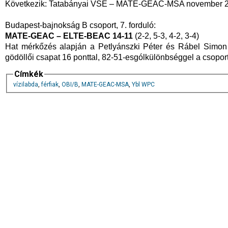
Következik: Tatabányai VSE – MATE-GEAC-MSA november 22
Budapest-bajnokság B csoport, 7. forduló:
MATE-GEAC – ELTE-BEAC 14-11
(2-2, 5-3, 4-2, 3-4)
Hat mérkőzés alapján a Petlyánszki Péter és Rábel Simon
gödöllői csapat 16 ponttal, 82-51-esgólkülönbséggel a csopor
Címkék
vízilabda
,
férfiak
,
OBI/B
,
MATE-GEAC-MSA
,
Ybl WPC