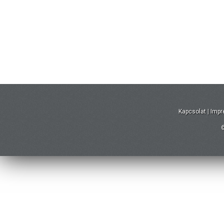
Kapcsolat
|
Imp
©