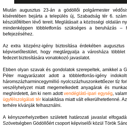
Miután augusztus 23-án a gödöllői polgármester védősis
kíséretében bejárta a település új, Szabadság tér 6. szám
készülőfélben lévő tereit. Meglátásait a közösségi oldalán ny
mindenképpen többletforrás szükséges a beruházás –
befejezéséhez.
Az extra közpénz-igény biztosítása érdekében augusztus 
képviselőtestület, hogy megtárgyalja a városháza többlet
fedezet biztosítására vonatokozó javaslatot.
Ebben olyan szavak és gondolatok szerepeltek, amikkel a G
Péter magyarázatot adott a többletforrás-igény indokol
háromszázharmincegymillió nyolcszázhuszonkettőezer tíz forin
veszélyhelyzet miatt megemelkedett anyagárak és munkadí
meghirdetett, ám ki nem adott
vendéglátó-ipari egység
, vala
ügyfélszolgálati tér
kialakítása miatt vált elkerülhetetlenné. 
terhére kívánják felhasználni.
A kényszerhelyzetben született határozati javaslat elfogad
Szövetségben Gödöllőért csoport képviselői közül Török Sán