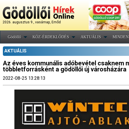
2026. augusztus 9., vasárnap, Emõd
Gödöllő
KÖZ-ÉRDEKLŐDÉS
AKTUÁLIS
MINDEN
AKTUÁLIS
Az éves kommunális adóbevétel csaknem má
többletforrásként a gödöllői új városházára
2022-08-25 13:28:13