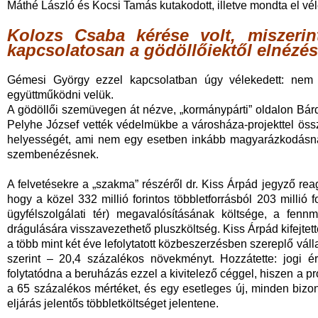
Máthé László és Kocsi Tamás kutakodott, illetve mondta el v
Kolozs Csaba kérése volt, miszerin
kapcsolatosan a gödöllőiektől elnézést
Gémesi György ezzel kapcsolatban úgy vélekedett: nem b
együttműködni velük.
A gödöllői szemüvegen át nézve, „kormánypárti” oldalon Bárd
Pelyhe József vették védelmükbe a városháza-projekttel öss
helyességét, ami nem egy esetben inkább magyarázkodásnak 
szembenézésnek.
A felvetésekre a „szakma” részéről dr. Kiss Árpád jegyző reag
hogy a közel 332 millió forintos többletforrásból 203 millió 
ügyfélszolgálati tér) megavalósításának költsége, a fenn
drágulására visszavezethető pluszköltség. Kiss Árpád kifejtet
a több mint két éve lefolytatott közbeszerzésben szereplő váll
szerint – 20,4 százalékos növekményt. Hozzátette: jogi 
folytatódna a beruházás ezzel a kivitelező céggel, hiszen a pro
a 65 százalékos mértéket, és egy esetleges új, minden biz
eljárás jelentős többletköltséget jelentene.