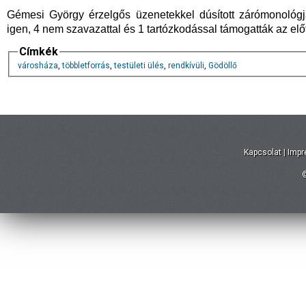
Gémesi György érzelgős üzenetekkel dúsított zárómonológjá
igen, 4 nem szavazattal és 1 tartózkodással támogatták az előt
Címkék
városháza
,
többletforrás
,
testületi ülés
,
rendkívüli
,
Gödöllő
Kapcsolat
|
Imp
©