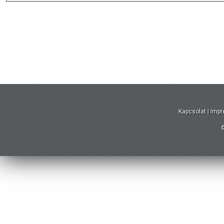
Kapcsolat
|
Imp
©