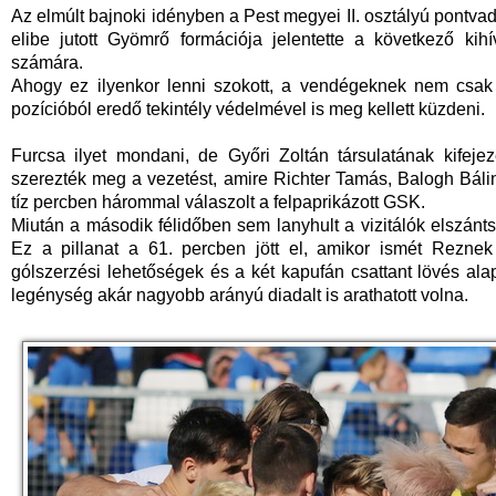
Az elmúlt bajnoki idényben a Pest megyei II. osztályú pontva
elibe jutott Gyömrő formációja jelentette a következő kih
számára.
Ahogy ez ilyenkor lenni szokott, a vendégeknek nem csak 
pozícióból eredő tekintély védelmével is meg kellett küzdeni.
Furcsa ilyet mondani, de Győri Zoltán társulatának kifejez
szerezték meg a vezetést, amire Richter Tamás, Balogh Báli
tíz percben hárommal válaszolt a felpaprikázott GSK.
Miután a második félidőben sem lanyhult a vizitálók elszánts
Ez a pillanat a 61. percben jött el, amikor ismét Rezne
gólszerzési lehetőségek és a két kapufán csattant lövés alapj
legénység akár nagyobb arányú diadalt is arathatott volna.