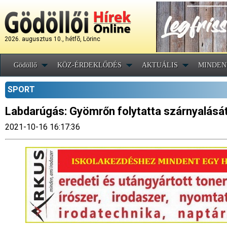
2026. augusztus 10., hétfõ, Lörinc
Gödöllő
KÖZ-ÉRDEKLŐDÉS
AKTUÁLIS
MINDEN
SPORT
Labdarúgás: Gyömrőn folytatta szárnyalását
2021-10-16 16:17:36