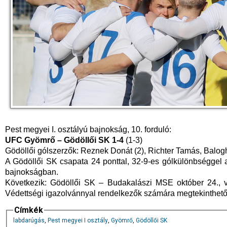
Pest megyei I. osztályú bajnokság, 10. forduló:
UFC Gyömrő – Gödöllői SK 1-4
(1-3)
Gödöllői gólszerzők: Reznek Donát (2), Richter Tamás, Balogh
A Gödöllői SK csapata 24 ponttal, 32-9-es gólkülönbséggel 
bajnokságban.
Következik: Gödöllői SK – Budakalászi MSE október 24., v
Védettségi igazolvánnyal rendelkezők számára megtekinthet
Címkék
labdarúgás
,
Pest megyei I osztály
,
Gyömrő
,
Gödöllői SK