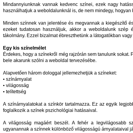
Mindannyiunknak vannak kedvenc színei, ezek nagy hatáss
használhatjuk a weboldalunknál is, de nem mindegy, hogyan k
Minden színnek van jelentése és megvannak a kiegészítő és 
ezeket tudatosan használjuk, akkor a weboldalunk szép é
tákolmány. Ezzel bizalmat ébreszthetünk a látogatókban vagy
Egy kis színelmélet
Érdekes, hogy a színekről még rajzórán sem tanulunk sokat. P
bele akarunk szólni a weboldal tervezésébe.
Alapvetően három dologgal jellemezhetjük a színeket:
• színárnyalat
• világosság
• telítettség
A színárnyalatokat a színkör tartalmazza. Ez az egyik legj
foglalkozik a színek pszichológiai hatásaival.
A világosság magáért beszél. A fehér a legvilágosabb sz
ugyanannak a színnek különböző világosságú árnyalataival j