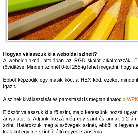
Hogyan válasszuk ki a weboldal színeit?
A weboldalaknál általában az RGB skálát alkalmazzák. Ez 
rövidítése. Minden színnél 0-tól 255-ig lehet megadni, hogy a
Ebből képződik egy másik kód, a HEX kód, ezeket mindenk
igazit.
A színek kiválasztását és párosítását is megtanulhatod
a WPKu
Először válasszuk ki a fő színt, majd keressünk hozzá ugya
árnyalatot is. Adjunk hozzá még egy színt és annak 1-2 árn
színt. Határozzuk meg a szövegek színét, ebből is legyen 
kialakul egy 5-7 színből álló egyedi színséma.