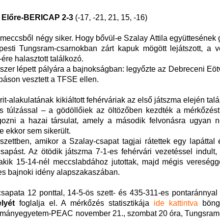
V Előre-BERICAP 2-3
(-17, -21, 21, 15, -16)
 meccsből négy siker. Hogy bővül-e Szalay Attila együttesének
újpesti Tungsram-csarnokban zárt kapuk mögött lejátszott, a 
re halasztott találkozó.
tszer lépett pályára a bajnokságban: legyőzte az Debreceni E
páson vesztett a TFSE ellen.
it-alakulatának kikiáltott fehérváriak az első játszma elején ta
s túlzással – a gödöllőiek az öltözőben kezdték a mérkőzést 
lgozni a hazai társulat, amely a második felvonásra ugyan 
e ekkor sem sikerült.
ettben, amikor a Szalay-csapat tagjai rátettek egy lapáttal 
apást. Az ötödik játszma 7-1-es fehérvári vezetéssel indult,
akik 15-14-nél meccslabdához jutottak, majd mégis vereséggel
es bajnoki idény alapszakaszában.
apata 12 ponttal, 14-5-ös szett- és 435-311-es pontaránnyal 
elyét
foglalja el. A mérkőzés statisztikája
ide kattintva
böngé
dományegyetem-PEAC november 21., szombat 20 óra, Tungsram