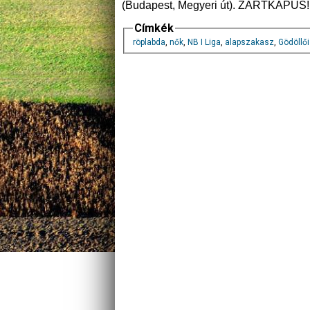
(Budapest, Megyeri út). ZÁRTKAPUS!
Címkék
röplabda
,
nők
,
NB I Liga
,
alapszakasz
,
Gödöllő