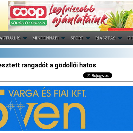
AKTUÁLIS
MINDENNAPI
SPORT
RIASZTÁS
KI
sztett rangadót a gödöllői hatos