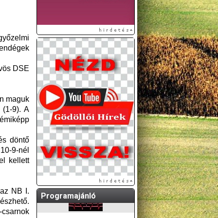
 győzelmi
vendégek
ötvös DSE
lán maguk
A GÖDÖLLŐI ÉS
(1-9). A
KÖRNYÉKBELI
némiképp
KULTURÁLIS- ÉS
SPORTPROGRAMOKAT
és döntő
KÖZÖSSÉGI
 10-9-nél
OLDALUNKON TESSZÜK
 kellett
KÖZZÉ!
az NB I.
Programajánló
szhető.
-csarnok