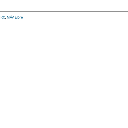
i RC
,
MÁV Előre