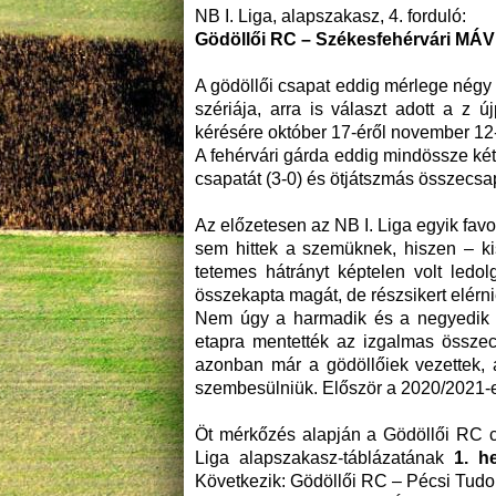
NB I. Liga, alapszakasz, 4. forduló:
Gödöllői RC – Székesfehérvári MÁ
A gödöllői csapat eddig mérlege négy
szériája, arra is választ adott a z 
kérésére október 17-éről november 12-é
A fehérvári gárda eddig mindössze ké
csapatát (3-0) és ötjátszmás összecsa
Az előzetesen az NB I. Liga egyik favor
sem hittek a szemüknek, hiszen – ki
tetemes hátrányt képtelen volt ledo
összekapta magát, de részsikert elérni
Nem úgy a harmadik és a negyedik sz
etapra mentették az izgalmas összecs
azonban már a gödöllőiek vezettek, 
szembesülniük. Először a 2020/2021-
Öt mérkőzés alapján a Gödöllői RC cs
Liga alapszakasz-táblázatának
1. h
Következik: Gödöllői RC – Pécsi Tu