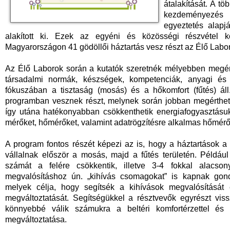
átalakítását. A tö
kezdeményezés é
egyeztetés alapj
alakított ki. Ezek az egyéni és közösségi részvétel köz
Magyarországon 41 gödöllői háztartás vesz részt az Élő Labo
Az Élő Laborok során a kutatók szeretnék mélyebben megér
társadalmi normák, készségek, kompetenciák, anyagi és in
fókuszában a tisztaság (mosás) és a hőkomfort (fűtés) áll
programban vesznek részt, melynek során jobban megértheti
így utána hatékonyabban csökkenthetik energiafogyasztásuk
mérőket, hőmérőket, valamint adatrögzítésre alkalmas hőmérő
A program fontos részét képezi az is, hogy a háztartások 
vállalnak először a mosás, majd a fűtés területén. Például
számát a felére csökkentik, illetve 3-4 fokkal alacson
megvalósításhoz ún. „kihívás csomagokat” is kapnak gondo
melyek célja, hogy segítsék a kihívások megvalósításá
megváltoztatását. Segítségükkel a résztvevők egyrészt vis
könnyebbé válik számukra a beltéri komfortérzettel és
megváltoztatása.