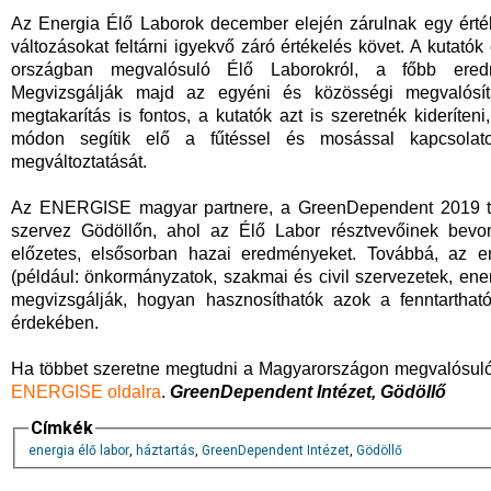
Az Energia Élő Laborok december elején zárulnak egy érték
változásokat feltárni igyekvő záró értékelés követ. A kutató
országban megvalósuló Élő Laborokról, a főbb ered
Megvizsgálják majd az egyéni és közösségi megvalósítá
megtakarítás is fontos, a kutatók azt is szeretnék kiderít
módon segítik elő a fűtéssel és mosással kapcsolato
megváltoztatását.
Az ENERGISE magyar partnere, a GreenDependent 2019 t
szervez Gödöllőn, ahol az Élő Labor résztvevőinek bevo
előzetes, elsősorban hazai eredményeket. Továbbá, az ene
(például: önkormányzatok, szakmai és civil szervezetek, ene
megvizsgálják, hogyan hasznosíthatók azok a fenntartható
érdekében.
Ha többet szeretne megtudni a Magyarországon megvalósuló 
ENERGISE oldalra
.
GreenDependent Intézet, Gödöllő
Címkék
energia élő labor
,
háztartás
,
GreenDependent Intézet
,
Gödöllő