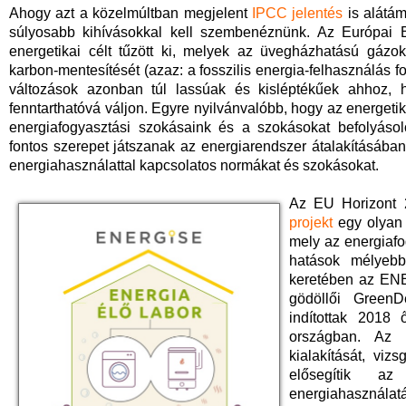
Ahogy azt a közelmúltban megjelent
IPCC jelentés
is alátám
súlyosabb kihívásokkal kell szembenéznünk. Az Európai B
energetikai célt tűzött ki, melyek az üvegházhatású gáz
karbon-mentesítését (azaz: a fosszilis energia-felhasználás f
változások azonban túl lassúak és kisléptékűek ahhoz, h
fenntarthatóvá váljon. Egyre nyilvánvalóbb, hogy az energetik
energiafogyasztási szokásaink és a szokásokat befolyásol
fontos szerepet játszanak az energiarendszer átalakításában
energiahasználattal kapcsolatos normákat és szokásokat.
Az EU Horizont 
projekt
egy olyan 
mely az energiafo
hatások mélyebb 
keretében az EN
gödöllői GreenD
indítottak 2018
országban. Az 
kialakítását, viz
elősegítik a
energiahasznála