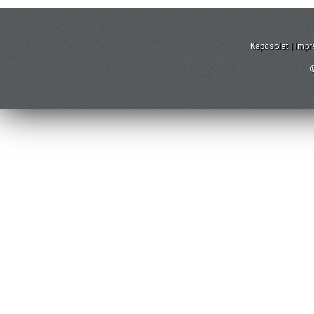
Kapcsolat
|
Imp
©