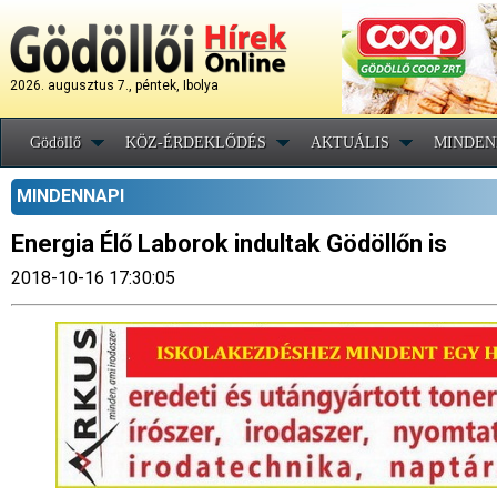
2026. augusztus 7., péntek, Ibolya
Gödöllő
KÖZ-ÉRDEKLŐDÉS
AKTUÁLIS
MINDEN
MINDENNAPI
Energia Élő Laborok indultak Gödöllőn is
2018-10-16 17:30:05