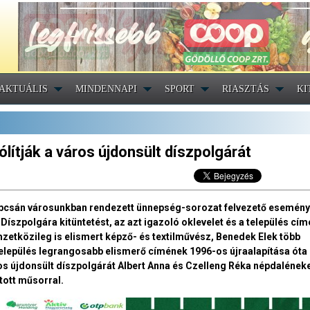
AKTUÁLIS
MINDENNAPI
SPORT
RIASZTÁS
KI
lítják a város újdonsült díszpolgárát
kapcsán városunkban rendezett ünnepség-sorozat felvezető esemén
íszpolgára kitüntetést, az azt igazoló oklevelet és a település cím
mzetközileg is elismert képző- és textilművész, Benedek Elek több
település legrangosabb elismerő címének 1996-os újraalapítása óta e
ros újdonsült díszpolgárát Albert Anna és Czelleng Réka népdalének
tott műsorral.