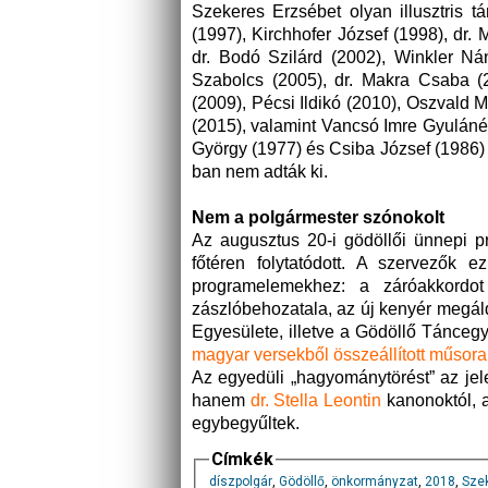
Szekeres Erzsébet olyan illusztris t
(1997), Kirchhofer József (1998), dr.
dr. Bodó Szilárd (2002), Winkler Ná
Szabolcs (2005), dr. Makra Csaba (2
(2009), Pécsi Ildikó (2010), Oszvald 
(2015), valamint Vancsó Imre Gyulán
György (1977) és Csiba József (1986) 
ban nem adták ki.
Nem a polgármester szónokolt
Az augusztus 20-i gödöllői ünnepi p
főtéren folytatódott. A szervezők 
programelemekhez: a záróakkordot 
zászlóbehozatala, az új kenyér megál
Egyesülete, illetve a Gödöllő Tánceg
magyar versekből összeállított műsora
Az egyedüli „hagyománytörést” az je
hanem
dr. Stella Leontin
kanonoktól, 
egybegyűltek.
Címkék
díszpolgár
,
Gödöllő
,
önkormányzat
,
2018
,
Sze