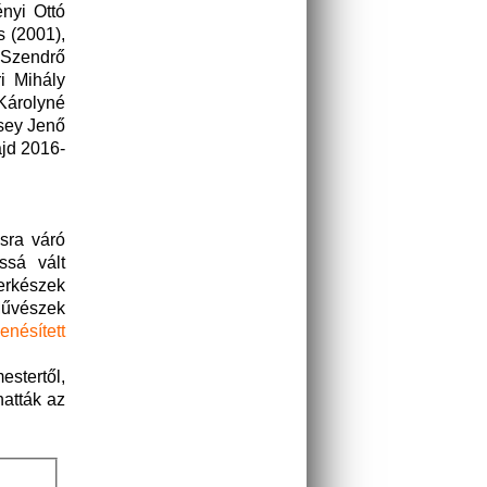
ényi Ottó
s (2001),
 Szendrő
i Mihály
 Károlyné
sey Jenő
ajd 2016-
sra váró
ssá vált
erkészek
Művészek
nésített
stertől,
atták az