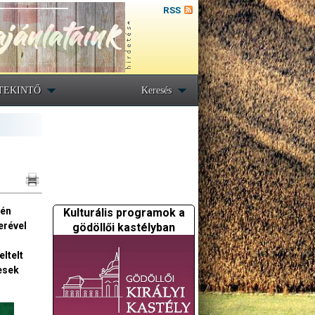
RSS
TEKINTŐ
Keresés
yén
Kulturális programok a
erével
gödöllői kastélyban
ltelt
esek