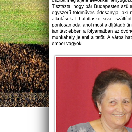
osztott meg a jelenlévőkkel, lenyűgöz
Tisztázta, hogy bár Budapesten szüle
egyszerű földműves édesanyja, aki ne
alkotásokat halottaskocsival szállí
pontosan oda, ahol most a díjátadó ün
tanítás: ebben a folyamatban az óvónők
munkahely jelenti a tetőt. A város ha
ember vagyok!