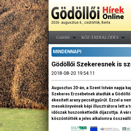
2026. augusztus 6., csütörtök, Berta
Gödöllő
KÖZ-ÉRDEKLŐDÉS
MINDENNAPI
Gödöllői Szekeresnek is szó
2018-08-20 19:54:11
Augusztus 20-án, a Szent István napja 
Szekeres Erzsébetnek átadták a Gödöllő D
ékesített arany pecsétgyűrűt. Ezzel a ne
mesekönyvének képi illusztrátora lett a 
időszak huszonkettedik díjazottja. A vá
köszöntötték a jeles alkalomra összeállí