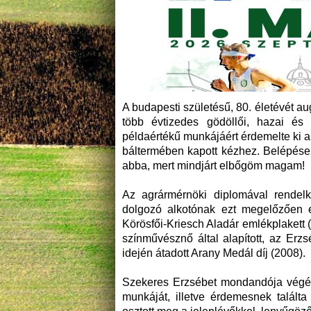
A budapesti születésű, 80. életévét a
több évtizedes gödöllői, hazai és
példaértékű munkájáért érdemelte ki a 
báltermében kapott kézhez. Belépéseko
abba, mert mindjárt elbőgöm magam!
Az agrármérnöki diplomával rendelk
dolgozó alkotónak ezt megelőzően e
Körösfői-Kriesch Aladár emlékplakett (2
színművésznő által alapított, az Erz
idején átadott Arany Medál díj (2008).
Szekeres Erzsébet mondandója végére
munkáját, illetve érdemesnek talált