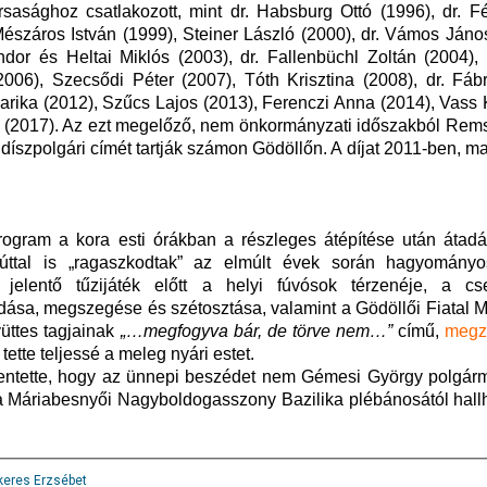
ársasághoz csatlakozott, mint dr. Habsburg Ottó (1996), dr. F
 Mészáros István (1999), Steiner László (2000), dr. Vámos Jáno
ndor és Heltai Miklós (2003), dr. Fallenbüchl Zoltán (2004),
006), Szecsődi Péter (2007), Tóth Krisztina (2008), dr. Fábr
Marika (2012), Szűcs Lajos (2013), Ferenczi Anna (2014), Vass
é (2017). Az ezt megelőző, nem önkormányzati időszakból Rem
díszpolgári címét tartják számon Gödöllőn. A díjat 2011-ben, m
rogram a kora esti órákban a részleges átépítése után átadá
ezúttal is „ragaszkodtak” az elmúlt évek során hagyományo
jelentő tűzijáték előtt a helyi fúvósok térzenéje, a cs
dása, megszegése és szétosztása, valamint a Gödöllői Fiatal 
yüttes tagjainak
„…megfogyva bár, de törve nem…”
című,
megze
tette teljessé a meleg nyári estet.
lentette, hogy az ünnepi beszédet nem Gémesi György polgárme
a Máriabesnyői Nagyboldogasszony Bazilika plébánosától hallh
keres Erzsébet