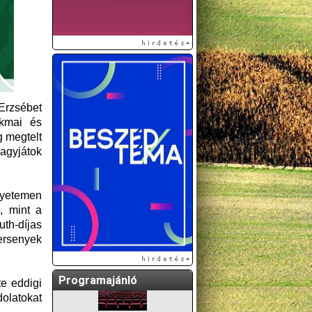
 Erzsébet
akmai és
g megtelt
A GÖDÖLLŐI ÉS
Hagyjátok
KÖRNYÉKBELI
KULTURÁLIS- ÉS
SPORTPROGRAMOKAT
gyetemen
KÖZÖSSÉGI
, mint a
OLDALUNKON TESSZÜK
uth-díjas
KÖZZÉ!
versenyek
Programajánló
e eddigi
olatokat