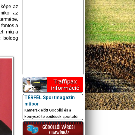
daképe az
amikor az
termébe,
 fontos a
el, míg a
a: boldog
TÉRFÉL Sportmagazin
műsor
Kamerák előtt Gödöllő és a
környező települések sportolói