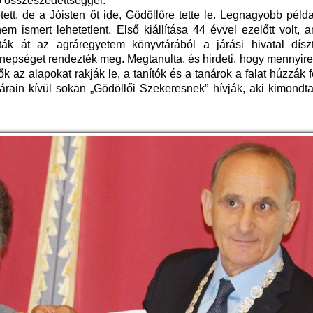
ő összeszedettséggel.
tett, de a Jóisten őt ide, Gödöllőre tette le. Legnagyobb pél
m ismert lehetetlent. Első kiállítása 44 évvel ezelőtt volt, 
tották át az agráregyetem könyvtárából a járási hivatal dísz
nepséget rendezték meg. Megtanulta, és hirdeti, hogy mennyire
 az alapokat rakják le, a tanítók és a tanárok a falat húzzák f
tárain kívül sokan „Gödöllői Szekeresnek” hívják, aki kimondt