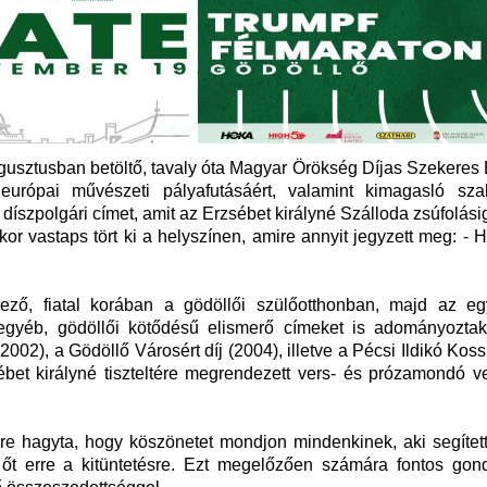
ugusztusban betöltő, tavaly óta Magyar Örökség Díjas Szekeres
 európai művészeti pályafutásáért, valamint kimagasló sz
díszpolgári címet, amit az Erzsébet királyné Szálloda zsúfolási
r vastaps tört ki a helyszínen, amire annyit jegyzett meg: - 
ező, fiatal korában a gödöllői szülőotthonban, majd az e
gyéb, gödöllői kötődésű elismerő címeket is adományoztak
002), a Gödöllő Városért díj (2004), illetve a Pécsi Ildikó Koss
sébet királyné tiszteltére megrendezett vers- és prózamondó 
 hagyta, hogy köszönetet mondjon mindenkinek, aki segített
a őt erre a kitüntetésre. Ezt megelőzően számára fontos gond