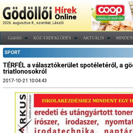
2026. augusztus 8., szombat, László
Gödöllő
KÖZ-ÉRDEKLŐDÉS
AKTUÁLIS
MINDEN
SPORT
TÉRFÉL a választókerület spotéletéről, a göd
triatlonosokról
2017-10-21 10:04:43