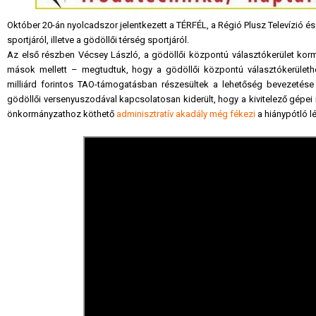
Október 20-án nyolcadszor jelentkezett a TÉRFÉL, a Régió Plusz Televízió é
sportjáról, illetve a gödöllői térség sportjáról.
Az első részben Vécsey László, a gödöllői központú választókerület kormá
mások mellett – megtudtuk, hogy a gödöllői központú választókerülethe
milliárd forintos TAO-támogatásban részesültek a lehetőség bevezetése 
gödöllői versenyuszodával kapcsolatosan kiderült, hogy a kivitelező gépei
önkormányzathoz köthető
adminisztratív akadály még fékezi
a hiánypótló l