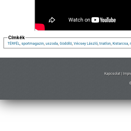
Címkék
TÉRFÉL
,
sportmagazin
,
uszoda
,
Gödöllő
,
Vécsey László
,
triatlon
,
Kistarcsa
,
Kapcsolat
|
Imp
©