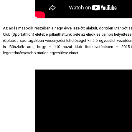
Az adás második részében a négy évvel ezelőtt alakult, döntően utánpótlás
Club (Sportathlon) életébe pillanthattunk bele az elnök és csinos helyettese
röplabda sportágakban versenyzési lehetőséget kínáló egyesület vezet
is. Büszkék arra, hogy – 110 hazai klub összevetésében – 2015-
legeredményesebb triatlon egyesülete címet.