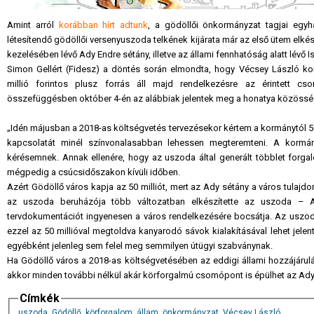
Amint arról
korábban hírt adtunk
, a gödöllői önkormányzat tagjai egyh
létesítendő gödöllői versenyuszoda telkének kijárata már az első ütem elk
kezelésében lévő Ady Endre sétány, illetve az állami fennhatóság alatt lévő
Simon Gellért (Fidesz) a döntés során elmondta, hogy Vécsey László kormá
millió forintos plusz forrás áll majd rendelkezésre az érintett cs
összefüggésben október 4-én az alábbiak jelentek meg a honatya közösség
„Idén májusban a 2018-as költségvetés tervezésekor kértem a kormánytól 50 
kapcsolatát minél színvonalasabban lehessen megteremteni. A kormán
kérésemnek. Annak ellenére, hogy az uszoda által generált többlet forga
mégpedig a csúcsidőszakon kívüli időben.
Azért Gödöllő város kapja az 50 milliót, mert az Ady sétány a város tulajdo
az uszoda beruházója több változatban elkészítette az uszoda – Ad
tervdokumentációt ingyenesen a város rendelkezésére bocsátja. Az uszoda
ezzel az 50 millióval megtoldva kanyarodó sávok kialakításával lehet je
egyébként jelenleg sem felel meg semmilyen útügyi szabványnak.
Ha Gödöllő város a 2018-as költségvetésében az eddigi állami hozzájáruláso
akkor minden további nélkül akár körforgalmú csomópont is épülhet az Ady
Címkék
uszoda
,
Gödöllő
,
körforgalom
,
állam
,
önkormányzat
,
Vécsey László