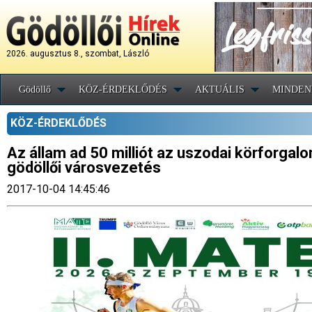
2026. augusztus 8., szombat, László
Gödöllő
KÖZ-ÉRDEKLŐDÉS
AKTUÁLIS
MINDEN
KÖZ-ÉRDEKLŐDÉS
Az állam ad 50 milliót az uszodai körforgal
gödöllői városvezetés
2017-10-04 14:45:46