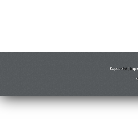
Kapcsolat
|
Imp
©