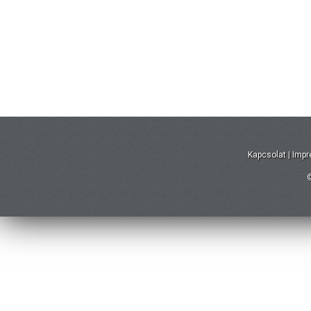
Kapcsolat
|
Imp
©