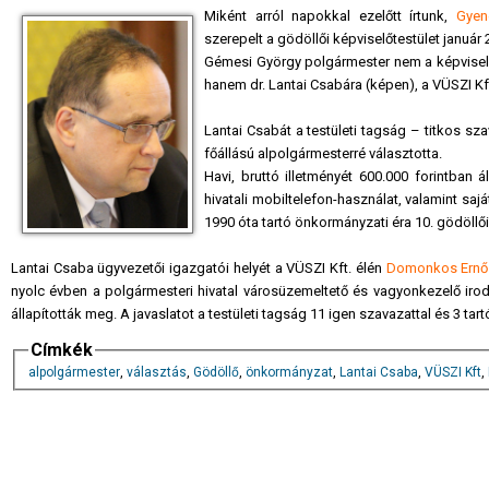
Miként arról napokkal ezelőtt írtunk,
Gyen
szerepelt a gödöllői képviselőtestület január 
Gémesi György polgármester nem a képviselőte
hanem dr. Lantai Csabára (képen), a VÜSZI Kft
Lantai Csabát a testületi tagság – titkos sz
főállású alpolgármesterré választotta.
Havi, bruttó illetményét 600.000 forintban á
hivatali mobiltelefon-használat, valamint saj
1990 óta tartó önkormányzati éra 10. gödöllő
Lantai Csaba ügyvezetői igazgatói helyét a VÜSZI Kft. élén
Domonkos Ernő
nyolc évben a polgármesteri hivatal városüzemeltető és vagyonkezelő irod
állapították meg. A javaslatot a testületi tagság 11 igen szavazattal és 3 ta
Címkék
alpolgármester
,
választás
,
Gödöllő
,
önkormányzat
,
Lantai Csaba
,
VÜSZI Kft
,