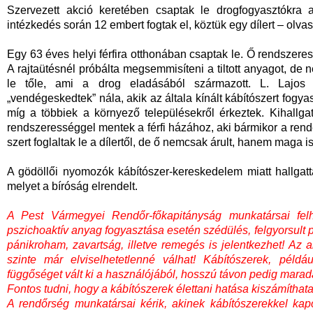
Szervezett akció keretében csaptak le drogfogyasztókr
intézkedés során 12 embert fogtak el, köztük egy dílert – olva
Egy 63 éves helyi férfira otthonában csaptak le. Ő rendszeres
A rajtaütésnél próbálta megsemmisíteni a tiltott anyagot, de n
le tőle, ami a drog eladásából származott. L. Lajos 
„vendégeskedtek” nála, akik az általa kínált kábítószert fogyasz
míg a többiek a környező településekről érkeztek. Kihallg
rendszerességgel mentek a férfi házához, aki bármikor a rende
szert foglaltak le a dílertől, de ő nemcsak árult, hanem maga is
A gödöllői nyomozók kábítószer-kereskedelem miatt hallgattá
melyet a bíróság elrendelt.
A Pest Vármegyei Rendőr-főkapitányság munkatársai felhív
pszichoaktív anyag fogyasztása esetén szédülés, felgyorsult 
pánikroham, zavartság, illetve remegés is jelentkezhet! Az
szinte már elviselhetetlenné válhat! Kábítószerek, példá
függőséget vált ki a használójából, hosszú távon pedig mar
Fontos tudni, hogy a kábítószerek élettani hatása kiszámíthata
A rendőrség munkatársai kérik, akinek kábítószerekkel kap