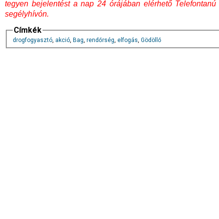
tegyen bejelentést a nap 24 órájában elérhető Telefontanú
segélyhívón.
Címkék
drogfogyasztó
,
akció
,
Bag
,
rendőrség
,
elfogás
,
Gödöllő