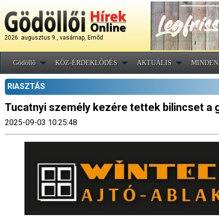
2026. augusztus 9., vasárnap, Emõd
Gödöllő
KÖZ-ÉRDEKLŐDÉS
AKTUÁLIS
MINDEN
RIASZTÁS
Tucatnyi személy kezére tettek bilincset a 
2025-09-03 10:25:48