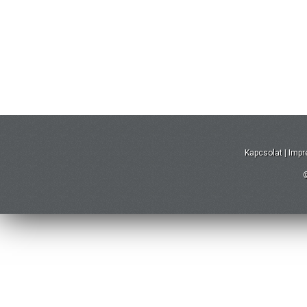
Kapcsolat
|
Imp
©