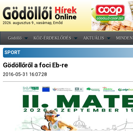
2026. augusztus 9., vasárnap, Emõd
Gödöllő
KÖZ-ÉRDEKLŐDÉS
AKTUÁLIS
MINDEN
SPORT
Gödöllőről a foci Eb-re
2016-05-31 16:07:28