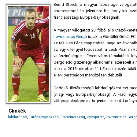
Bernd Storck, a magyar labdarúgó válogatot
sportcsatornáján jelentette be, hogy kik azo
franciaországi Európa-bajnokságnak.
A magyar válogatott 23 főből álló utazó-keret
Lovrencsics Gergő
is, aki a Gödöllői Góliát F
az NB II-es Pécs csapatában, majd az élvonalb
az egyik lengyel topcsapat, a Lech Poznan kö
valószínűséggel a Ferencváros társulatánál foly
Gergő eddig tizenegy alkalommal szerepelt a
ellen, a 2015. október 11-i Eb-selejtezőn talál
elleni barátságos mérkőzésen debütált.
Gödöllői illetékességű labdarúgóként ezt me
(világ- vagy Európa-bajnokság). A Fradi egy
világbajnokságon az Argentína ellen 4-1 arányb
Címkék
labdarúgás
,
Európa-bajnokság
,
Franciaország
,
válogatott
,
Lovrencsics Gerg