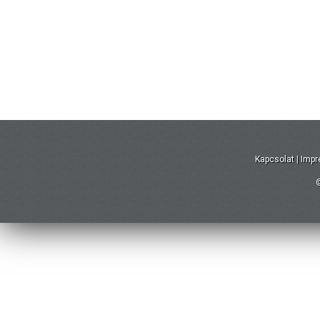
Kapcsolat
|
Imp
©