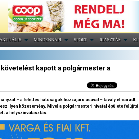
AKTUÁLIS
MINDENNAPI
SPORT
RIASZTÁS
KI
 követelést kapott a polgármester a
mányzat – a felettes hatóságok hozzájárulásával – tavaly elmaradt
esz ilyen közesemény. Mivel a polgármesteri hivatal épülete felújítás
ett a helyszínválasztás.