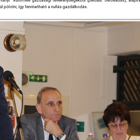
iányt” különféle gazdasági tevékenységekből (például: bérbeadás), alapítv
 pótolni, így fenntartható a nullás gazdálkodás.