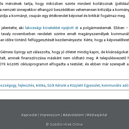
tős mércének tartja, hogy miközben szinte mindent korlátoznak (például:
er a nemzeti ünnepekkor elhangzó beszédében vehemensen kritizálja a kormány
idja a kormányt, csupán egy értékrendet képvisel és kritikát fogalmaz meg.
jelentette, aki
lakossági követelést nyújtott át
a polgármesternek. Ebben –
 tavaly novemberben rendeleti szintre emelt magányszemélyek kommunál
n időre történő felfüggesztését kezdeményezte. Kérte, hogy a képviselőtestü
émesi György azt válaszolta, hogy jó ötletet mindig kapni, de kívánságokat 
e utalt, aminek finanszírozása másként nem oldható meg. A településvezető h
019. közötti ciklusprogramot elfogadta a testület, és ebben már szerepelt a
észségügy
,
fejlesztés
,
kritika
,
Szót Kérünk a Közjóért Egyesület
,
kommunális adó
Kapcsolat
|
Impresszum
|
Adatvédelem
|
Médiaajánlat
© Gödöllői Hírek Online