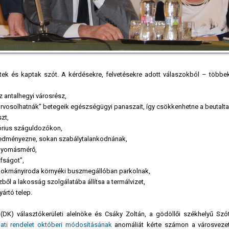
rtek és kaptak szót. A kérdésekre, felvetésekre adott válaszokból – többe
z antalhegyi városrész,
orvosolhatnák” betegeik egészségügyi panaszait, így csökkenhetne a beutalt
szt,
otórius száguldozókon,
 eredményezne, sokan szabálytalankodnának,
rnyomásmérő,
úfságot”,
cai okmányiroda környéki buszmegállóban parkolnak,
zből a lakosság szolgálatába állítsa a termálvizet,
ártó telep.
 (DK) választókerületi alelnöke és Csáky Zoltán, a gödöllői székhelyű Szó
lati rendelet októberi módosításának
anomáliát kérte számon a városveze