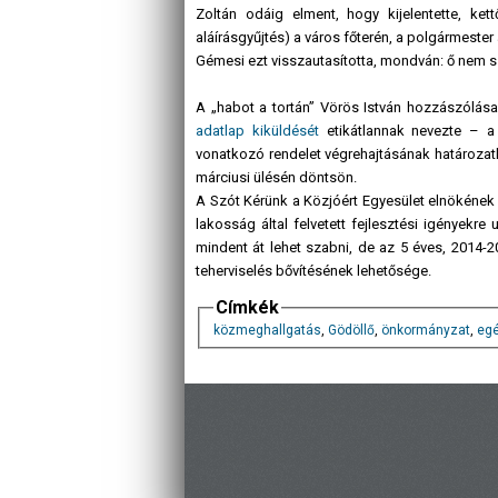
Zoltán odáig elment, hogy kijelentette, ket
aláírásgyűjtés) a város főterén, a polgármest
Gémesi ezt visszautasította, mondván: ő nem sz
A „habot a tortán” Vörös István hozzászólása 
adatlap kiküldését
etikátlannak nevezte – a
vonatkozó rendelet végrehajtásának határozatla
márciusi ülésén döntsön.
A Szót Kérünk a Közjóért Egyesület elnökének G
lakosság által felvetett fejlesztési igényekr
mindent át lehet szabni, de az 5 éves, 2014-2
teherviselés bővítésének lehetősége.
Címkék
közmeghallgatás
,
Gödöllő
,
önkormányzat
,
eg