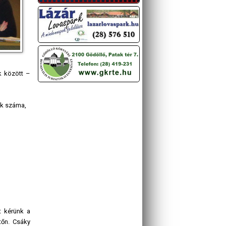
k között –
ak száma,
t kérünk a
tőn. Csáky