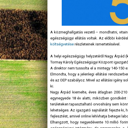
A közmeghallgatás vezető – mondhatni, vitaindí
egészségügyi ellátás voltak. Az előbbi kérdésk
költségvetése
részleteinek ismertetésével.
A helyi egészségügy helyzetéről Nagy Árpád (
Tormay Károly Egészségügyi Központ igazgatój
A direktor nem tussolta el a mintegy 140-150 e
Elmondta, hogy a jelenlegi ellátási rendszerb
és az OEP szabályoz. Mivel az ellátási igény so
ki.
Nagy Árpád kiemelte, éves átlagban 200-210 
egynegyede 18 év alatti, miközben gondként k
területeken tapasztalható orvoshiány sem könny
lehetséges. Az igazgató sajnálatát fejezte ki
fejlesztést, amivel online lehívhatja betegei labo
Elhangzott, hogy negyedévente 10 millió fori