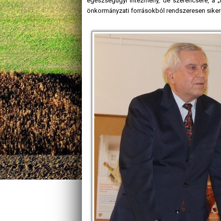
egészségügyi intézmény, de szerencsére, a „h
önkormányzati forrásokból rendszeresen sikerül