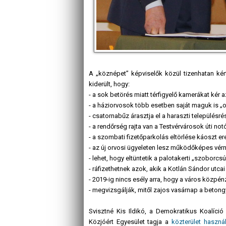
A „köznépet” képviselők közül tizenhatan ké
kiderült, hogy:
- a sok betörés miatt térfigyelő kamerákat kér a
- a háziorvosok több esetben saját maguk is „
- csatornabűz árasztja el a haraszti településré
- a rendőrség rajta van a Testvérvárosok úti n
- a szombati fizetőparkolás eltörlése káoszt
- az új orvosi ügyeleten lesz működőképes vé
- lehet, hogy eltüntetik a palotakerti „szoborcs
- ráfizethetnek azok, akik a Kotlán Sándor ut
- 2019-ig nincs esély arra, hogy a város közpén
- megvizsgálják, mitől zajos vasárnap a betongy
Svisztné Kis Ildikó, a Demokratikus Koalíció
Közjóért Egyesület tagja a
közterület haszná