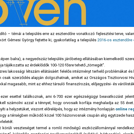
tó – témái a település erre az esztendőre vonatkozó fejlesztési terve, valam
ört Gémesi György fejtette ki, gyakorlatilag a település
2016-os esztendőre 
képen balra), a negyedszáz település járóbeteg-ellátásában kiemelkedő szere
a tájékozatta az érdeklődők 100-120 fősre tehető „tömegét”.
zres lakossági létszám ellátásáért felelős intézményt terhelő problémákat és 
en csak szerződés alapján dolgozhatnak, amiket az Országos Tisztiorvosi Hiv
kkal magasabb, mint az ehhez társuló finanszírozás, előjegyzési- és várólistá
ezer esettel találkoznak, ami 6-700 ezer egészségügyi beavatkozást jelent
ell számolni azzal a ténnyel, hogy orvosaik korfája meghaladja az 55 évet
íti a helyzetüket, viszont előrelépés, hogy az intézmény honlapján
online re
, hogy a térségben működő közel 100 háziorvosnak csupán alig egytizede hasz
rleletét.
nt körüli veszteséget termel a romló minőségű eszközállománnyal rendelkez