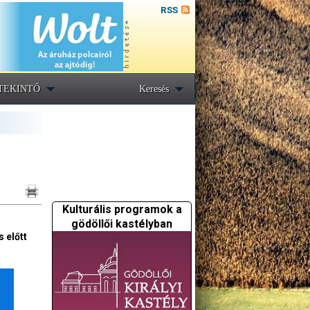
RSS
TEKINTŐ
Keresés
Kulturális programok a
gödöllői kastélyban
 előtt