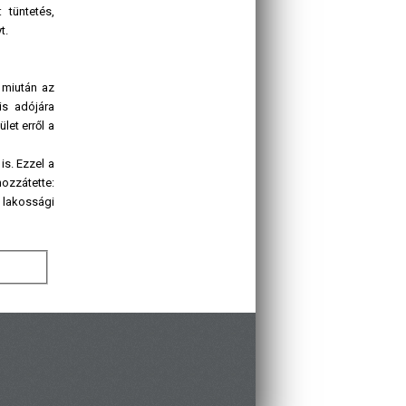
 tüntetés,
t.
 miután az
is adójára
let erről a
is. Ezzel a
ozzátette:
 lakossági