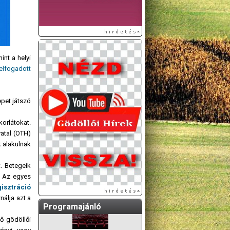
int a helyi
elfogadott
pet játszó
A GÖDÖLLŐI ÉS
korlátokat.
KÖRNYÉKBELI
atal (OTH)
KULTURÁLIS- ÉS
k alakulnak
SPORTPROGRAMOKAT
KÖZÖSSÉGI
. Betegeik
OLDALUNKON TESSZÜK
. Az egyes
KÖZZÉ!
gisztráció
nálja azt a
Programajánló
ő gödöllői