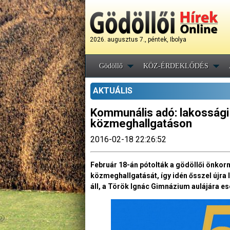
2026. augusztus 7., péntek, Ibolya
Gödöllő
KÖZ-ÉRDEKLŐDÉS
AKTUÁLIS
Kommunális adó: lakossági
közmeghallgatáson
2016-02-18 22:26:52
Február 18-án pótolták a gödöllői önkor
közmeghallgatását, így idén ősszel újra l
áll, a Török Ignác Gimnázium aulájára es