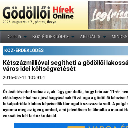
2026. augusztus 7., péntek, Ibolya
Gödöllő
KÖZ-ÉRDEKLŐDÉS
AKTUÁLIS
MINDEN
KÖZ-ÉRDEKLŐDÉS
Kétszázmillióval segítheti a gödöllői lakos
város idei költségvetését
2016-02-11 10:59:01
Óriásit tévedett volna az, aki úgy gondolta, hogy február 11-én n
előirányzat-halmaz jóváhagyásának fő záloga a gödöllői képviselőt
lokálpatrióta klubos képviselők támogató szavazata volt. A polgá
nyomta meg az igen gombot, ami jelentősen felülmúlta a maradék 
voksát és két tartózkodását.