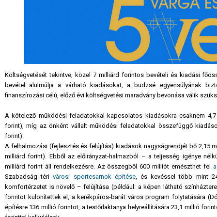
Költségvetését tekintve, közel 7 milliárd forintos bevételi és kiadási fő
bevétel alulmúlja a várható kiadásokat, a büdzsé egyensúlyának bizt
finanszírozási célú, előző évi költségvetési maradvány bevonása válik szük
A kötelező működési feladatokkal kapcsolatos kiadásokra csaknem 4,7 mill
forint), míg az önként vállalt működési feladatokkal összefüggő kiadások
forint).
A felhalmozási (fejlesztés és felújítás) kiadások nagyságrendjét bő 2,15 mi
milliárd forint). Ebből az előirányzat-halmazból – a teljesség igénye nél
milliárd forint áll rendelkezésre. Az összegből 600 milliót emészthet fel
a
Szabadság téri
városi sportcsarnok építése
, és kevéssel több mint 24
komfortérzetet is növelő – felújítása (például: a képen látható színházter
forintot különítettek el, a kerékpáros-barát város program folytatására (D
építésre 136 millió forintot, a testőrlaktanya helyreállítására 23,1 millió forin