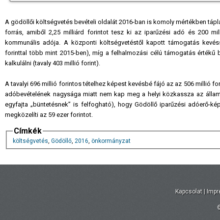
A gödöllői költségvetés bevételi oldalát 2016-ban is komoly mértékben táplál
forrás, amiből 2,25 milliárd forintot tesz ki az iparűzési adó és 200 m
kommunális adója. A központi költségvetéstől kapott támogatás kevésse
forinttal több mint 2015-ben), míg a felhalmozási célú támogatás értékű 
kalkulálni (tavaly 403 millió forint).
A tavalyi 696 millió forintos tételhez képest kevésbé fájó az az 506 millió
adóbevételének nagysága miatt nem kap meg a helyi közkassza az államtó
egyfajta „büntetésnek” is felfogható), hogy Gödöllő iparűzési adóerő-kép
megközelíti az 59 ezer forintot.
Címkék
költségvetés
,
Gödöllő
,
2016
,
önkormányzat
Kapcsolat
|
Imp
©