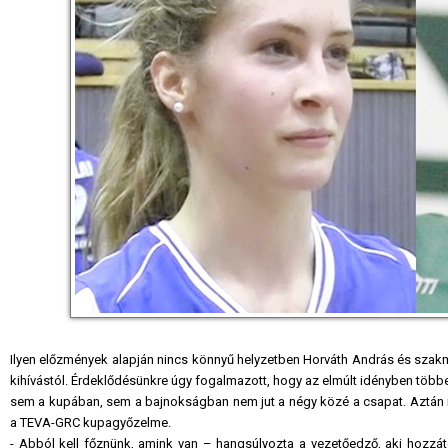
Ilyen előzmények alapján nincs könnyű helyzetben Horváth András és szakm
kihívástól. Érdeklődésünkre úgy fogalmazott, hogy az elmúlt idényben többe
sem a kupában, sem a bajnokságban nem jut a négy közé a csapat. Aztán m
a TEVA-GRC kupagyőzelme.
- Abból kell főznünk, amink van – hangsúlyozta a vezetőedző, aki hozzá