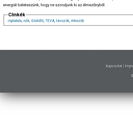
energiát beleteszünk, hogy ne szoruljunk ki az élmezőnyből.
Címkék
röplabda
,
nők
,
Gödöllő
,
TEVA
,
távozók
,
érkezők
Kapcsolat
|
Imp
©