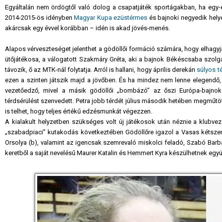
Egyáltalán nem ördögtől való dolog a csapatjáték sportágakban, ha egy-
2014-2015-ös idényben
Magyar Kupa ezüstérmes
és bajnoki negyedik helye
akárcsak egy évvel korábban – idén is akad jövés-menés.
Alapos vérveszteséget jelenthet a gödöllői formáció számára, hogy elhagy
ütőjátékosa, a válogatott Szakmáry Gréta, aki a bajnok Békéscsaba szolgála
távozik, ő az MTK-nál folytatja. Arról is hallani, hogy április derekán
súlyos t
ezen a szinten játszik majd a jövőben. És ha mindez nem lenne elegendő,
vezetőedző, mivel a másik gödöllői „bombázó” az őszi Európa-bajnoks
térdsérülést szenvedett. Petra jobb térdét július második hetében megműtöt
is telhet, hogy teljes értékű edzésmunkát végezzen.
A kialakult helyzetben szükséges volt új játékosok után néznie a klubv
„szabadpiaci” kutakodás következtében Gödöllőre igazol a Vasas kétszer
Orsolya (b), valamint az igencsak szemrevaló miskolci feladó, Szabó Barbara
keretből a saját nevelésű Maurer Katalin és Hemmert Kyra készülhetnek együtt