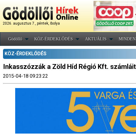
2026. augusztus 7., péntek, Ibolya
Gödöllő
KÖZ-ÉRDEKLŐDÉS
AKTUÁLIS
MINDEN
KÖZ-ÉRDEKLŐDÉS
Inkasszózzák a Zöld Híd Régió Kft. számláit
2015-04-18 09:23:22