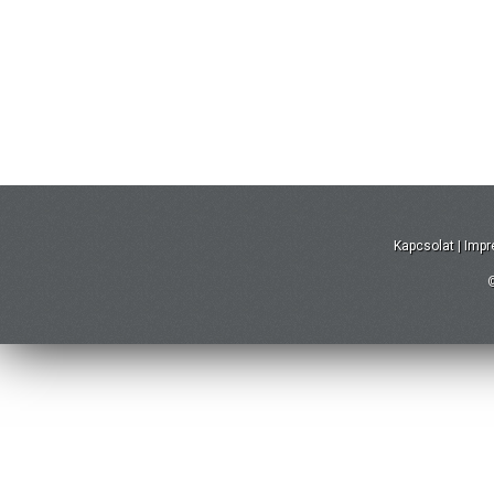
Kapcsolat
|
Imp
©