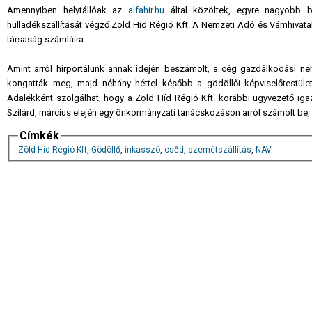
Amennyiben helytállóak az
alfahir.hu
által közöltek, egyre nagyobb b
hulladékszállítását végző Zöld Híd Régió Kft. A Nemzeti Adó és Vámhivatal 
társaság számláira.
Amint arról hírportálunk annak idején beszámolt, a cég gazdálkodási n
kongatták meg, majd néhány héttel később a gödöllői képviselőtestüle
Adalékként szolgálhat, hogy a Zöld Híd Régió Kft. korábbi ügyvezető iga
Szilárd, március elején egy önkormányzati tanácskozáson arról számolt be, h
Címkék
Zöld Híd Régió Kft
,
Gödöllő
,
inkasszó
,
csőd
,
szemétszállítás
,
NAV