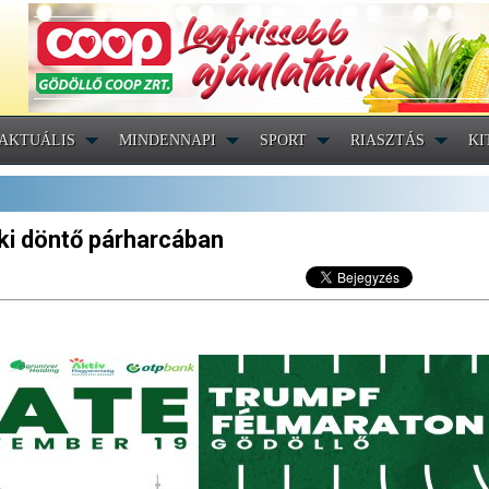
AKTUÁLIS
MINDENNAPI
SPORT
RIASZTÁS
KI
oki döntő párharcában