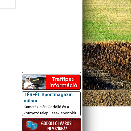
A GÖDÖLLŐI ÉS
KÖRNYÉKBELI
KULTURÁLIS- ÉS
SPORTPROGRAMOKAT
TÉRFÉL Sportmagazin
KÖZÖSSÉGI
műsor
OLDALUNKON TESSZÜK
Kamerák előtt Gödöllő és a
KÖZZÉ!
környező települések sportolói