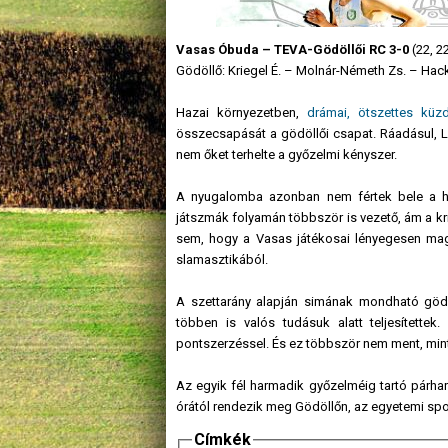
Vasas Óbuda – TEVA-Gödöllői RC 3-0
(22, 22
Gödöllő: Kriegel É. – Molnár-Németh Zs. – Hack
Hazai környezetben,
drámai, ötszettes küz
összecsapását a gödöllői csapat. Ráadásul, L
nem őket terhelte a győzelmi kényszer.
A nyugalomba azonban nem fértek bele a hi
játszmák folyamán többször is vezető, ám a kri
sem, hogy a Vasas játékosai lényegesen maga
slamasztikából.
A szettarány alapján simának mondható gödöl
többen is valós tudásuk alatt teljesítette
pontszerzéssel. És ez többször nem ment, mint
Az egyik fél harmadik győzelméig tartó párhar
órától rendezik meg Gödöllőn, az egyetemi spor
Címkék