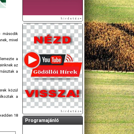
rc második
nek, mivel
llemezte a
ieinknek az
imásztak a
erek közül
álkoztak a
 kedden 18
Programajánló