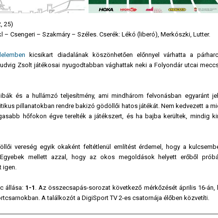
, 25)
l – Csengeri – Szakmáry – Széles. Cserék: Lékó (liberó), Merkószki, Lutter.
delemben
kicsikart diadalának köszönhetően előnnyel várhatta a párha
udvig Zsolt játékosai nyugodtabban vághattak neki a Folyondár utcai meccs
bák és a hullámzó teljesítmény, ami mindhárom felvonásban egyaránt je
tikus pillanatokban rendre bakizó gödöllői hatos játékát. Nem kedvezett a m
sabb hőfokon égve terelték a játékszert, és ha bajba kerültek, mindig k
lői vereség egyik okaként feltétlenül említést érdemel, hogy a kulcsemb
k. Egyebek mellett azzal, hogy az okos megoldások helyett erőből prób
 igen.
c állása:
1-1
. Az összecsapás-sorozat következő mérkőzését április 16-án,
tcsarnokban. A találkozót a DigiSport TV 2-es csatornája élőben közvetíti.