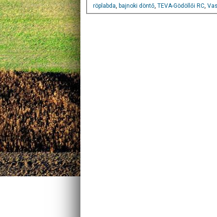
röplabda
,
bajnoki döntő
,
TEVA-Gödöllői RC
,
Va