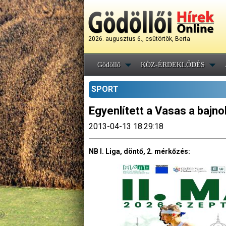
2026. augusztus 6., csütörtök, Berta
Gödöllő
KÖZ-ÉRDEKLŐDÉS
SPORT
Egyenlített a Vasas a bajn
2013-04-13 18:29:18
NB I. Liga, döntő, 2. mérkőzés: