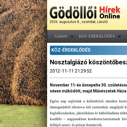
2026. augusztus 8., szombat, László
Gödöllő
KÖZ-ÉRDEKLŐDÉS
KÖZ-ÉRDEKLŐDÉS
Nosztalgiázó köszöntőbes
2012-11-11 21:29:52
November 11-én ünnepelte 30. születésna
néven működött, majd Művészetek Háza 
Egész nap zajlottak a különböző, minden korosz
támogatásból idestova két esztendeje megújult k
foglalkozásokra, játszóházra és bábelőadásra térh
korábbi – napjainkban konferenciateremnek hívo
fellépő zenei- és prózai formációk.