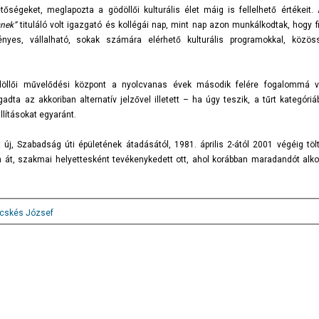
őségeket, meglapozta a gödöllői kulturális élet máig is fellelhető értékeit. 
nek”
tituláló volt igazgató és kollégái nap, mint nap azon munkálkodtak, hogy fi
nyes, vállalható, sokak számára elérhető kulturális programokkal, közös
öllői művelődési központ a nyolcvanas évek második felére fogalommá v
ta az akkoriban alternatív jelzővel illetett – ha úgy teszik, a tűrt kategóriá
llításokat egyaránt.
j, Szabadság úti épületének átadásától, 1981. április 2-ától 2001 végéig töl
n át, szakmai helyettesként tevékenykedett ott, ahol korábban maradandót alko
cskés József