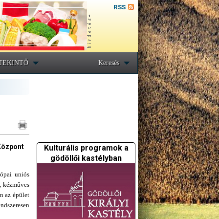
RSS
TEKINTŐ
Keresés
 Központ
Kulturális programok a
gödöllői kastélyban
rópai uniós
a, kézműves
n az épület
endszeresen