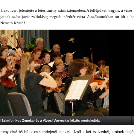
álakoncert jelentette a létesítmény színháztermében. A fellépőket, vagyis, a város 
tjainak színe-javát zsúfolásig megtelt nézőtér várta. A széksorokban ott ült a he
 Németh Kristóf.
 Szimfonikus Zenekar és a Városi Vegyeskar közös produkciója
y első bő húsz esztendejéről beszélt. Arról a két évtizedről, aminek elején