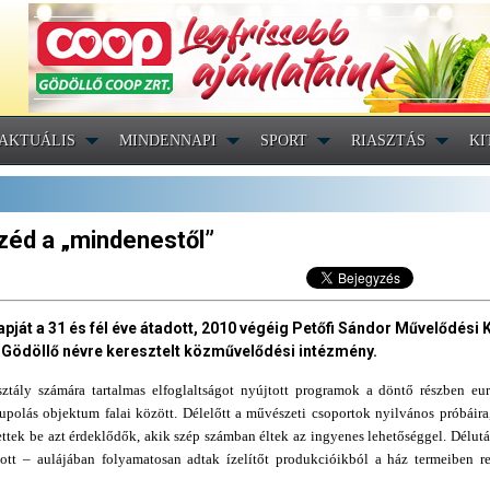
AKTUÁLIS
MINDENNAPI
SPORT
RIASZTÁS
KI
zéd a „mindenestől”
pját a 31 és fél éve átadott, 2010 végéig Petőfi Sándor Művelődési
Gödöllő névre keresztelt közművelődési intézmény.
tály számára tartalmas elfoglaltságot nyújtott programok a döntő részben eu
upolás objektum falai között. Délelőtt a művészeti csoportok nyilvános próbáir
ettek be azt érdeklődők, akik szép számban éltek az ingyenes lehetőséggel. Délutá
tt – aulájában folyamatosan adtak ízelítőt produkcióikból a ház termeiben r