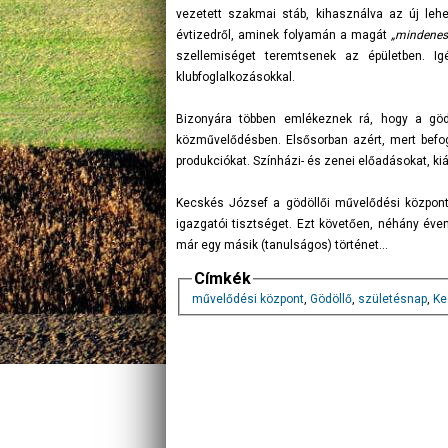
vezetett szakmai stáb, kihasználva az új lehet
évtizedről, aminek folyamán a magát
„mindenes
szellemiséget teremtsenek az épületben. Igé
klubfoglalkozásokkal.
Bizonyára többen emlékeznek rá, hogy a göd
közművelődésben. Elsősorban azért, mert befogad
produkciókat. Színházi- és zenei előadásokat, kiá
Kecskés József a gödöllői művelődési központ ú
igazgatói tisztséget. Ezt követően, néhány éve
már egy másik (tanulságos) történet...
Címkék
művelődési központ
,
Gödöllő
,
születésnap
,
Ke