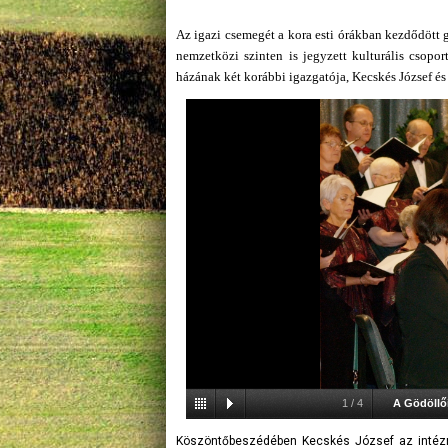
Az igazi csemegét a kora esti órákban kezdődött g
nemzetközi szinten is jegyzett kulturális csopor
házának két korábbi igazgatója, Kecskés József és
1
/
4
A Gödöllői
Köszöntőbeszédében Kecskés József az intézmén