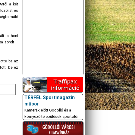
Arról a két
lozófiát és
ségformáló
ált a honi
ba sorolt –
tötte be az
tott. De ez
A GÖDÖLLŐI ÉS
KÖRNYÉKBELI
KULTURÁLIS- ÉS
SPORTPROGRAMOKAT
TÉRFÉL Sportmagazin
KÖZÖSSÉGI
műsor
OLDALUNKON TESSZÜK
Kamerák előtt Gödöllő és a
KÖZZÉ!
környező települések sportolói