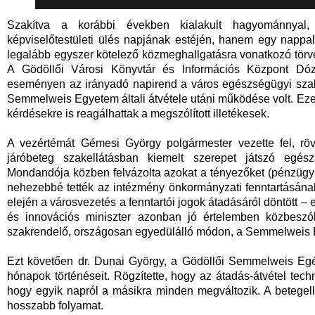
Szakítva a korábbi években kialakult hagyománnyal
képviselőtestületi ülés napjának estéjén, hanem egy nappa
legalább egyszer kötelező közmeghallgatásra vonatkozó törvén
A Gödöllői Városi Könyvtár és Információs Központ Dózs
eseményen az irányadó napirend a város
egészségügyi szak
Semmelweis Egyetem általi átvétele utáni működése volt. Ezen
kérdésekre is reagálhattak a megszólított illetékesek.
A vezértémát Gémesi György polgármester vezette fel, röv
járóbeteg szakellátásban kiemelt szerepet játszó egés
Mondandója közben felvázolta azokat a tényezőket (pénzügyi f
nehezebbé tették az intézmény önkormányzati fenntartásának b
elején a városvezetés a fenntartói jogok átadásáról döntött – 
és innovációs miniszter azonban jó értelemben közbeszól
szakrendelő, országosan egyedülálló módon, a Semmelweis E
Ezt követően dr. Dunai György, a Gödöllői Semmelweis Egé
hónapok történéseit. Rögzítette, hogy az átadás-átvétel techn
hogy egyik napról a másikra minden megváltozik. A betege
hosszabb folyamat.