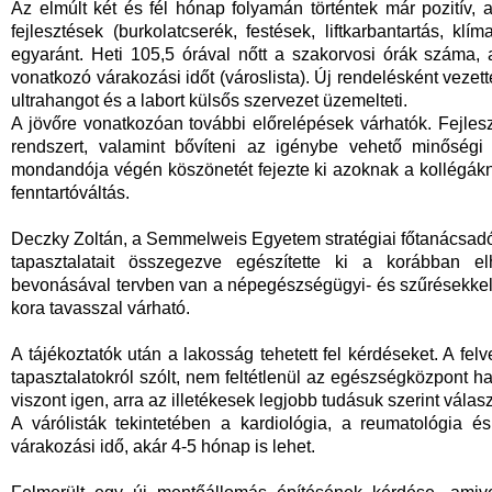
Az elmúlt két és fél hónap folyamán történtek már pozitív,
fejlesztések (burkolatcserék, festések, liftkarbantartás, kl
egyaránt. Heti 105,5 órával nőtt a szakorvosi órák száma, 
vonatkozó várakozási időt (városlista). Új rendelésként vezet
ultrahangot és a labort külsős szervezet üzemelteti.
A jövőre vonatkozóan további előrelépések várhatók. Fejleszt
rendszert, valamint bővíteni az igénybe vehető minőségi
mondandója végén köszönetét fejezte ki azoknak a kollégákn
fenntartóváltás.
Deczky Zoltán, a Semmelweis Egyetem stratégiai főtanácsadója
tapasztalatait összegezve egészítette ki a korábban e
bevonásával tervben van a népegészségügyi- és szűrésekkel 
kora tavasszal várható.
A tájékoztatók után a lakosság tehetett fel kérdéseket. A fe
tapasztalatokról szólt, nem feltétlenül az egészségközpont h
viszont igen, arra az illetékesek legjobb tudásuk szerint válasz
A várólisták tekintetében a kardiológia, a reumatológia 
várakozási idő, akár 4-5 hónap is lehet.