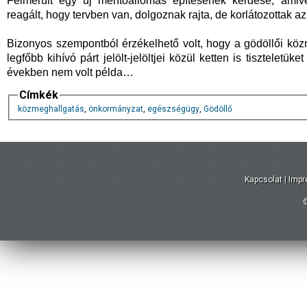
Felmerült egy új mentőállomás építésének kérdése, ami
reagált, hogy tervben van, dolgoznak rajta, de korlátozottak az
Bizonyos szempontból érzékelhető volt, hogy a gödöllői köz
legfőbb kihívó párt jelölt-jelöltjei közül ketten is tisztelet
években nem volt példa…
Címkék
közmeghallgatás
,
önkormányzat
,
egészségügy
,
Gödöllő
Kapcsolat
|
Imp
©