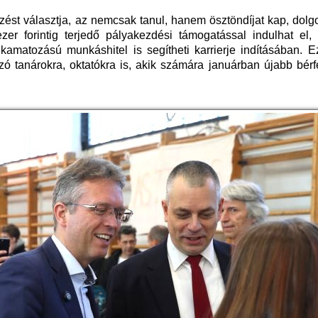
ést választja, az nemcsak tanul, hanem ösztöndíjat kap, dolg
zer forintig terjedő pályakezdési támogatással indulhat el, 
 kamatozású munkáshitel is segítheti karrierje indításában. E
 tanárokra, oktatókra is, akik számára januárban újabb bérfe