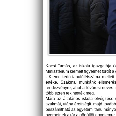
Kocsi Tamás, az iskola igazgatója (k
Minisztérium kiemelt figyelmet fordít a
- Kiemelkedő tanulólétszáma mellet
értéke. Szakmai munkánk elismeré
rendezvényre, ahol a fővárosi neves 
több ezren tekintették meg.
Mára az általános iskola elvégzése u
szakmát, utána érettségit, majd továbbt
beszámítható az egyetemi tanulmányokb
nyerhetnek akár a gödöllői egyetemre i