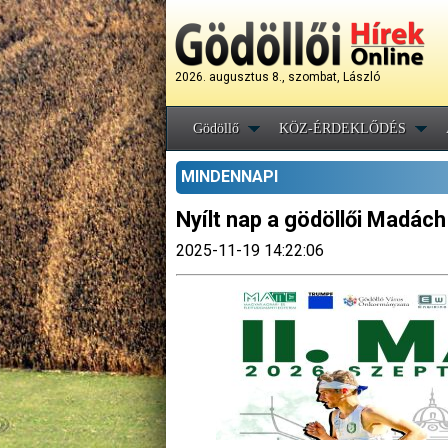
2026. augusztus 8., szombat, László
Gödöllő
KÖZ-ÉRDEKLŐDÉS
MINDENNAPI
Nyílt nap a gödöllői Madách
2025-11-19 14:22:06