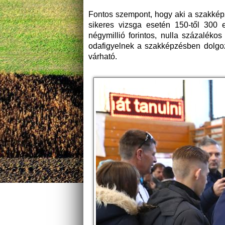
Fontos szempont, hogy aki a szakképz
sikeres vizsga esetén 150-től 300 e
négymillió forintos, nulla százalékos
odafigyelnek a szakképzésben dolgozó
várható.