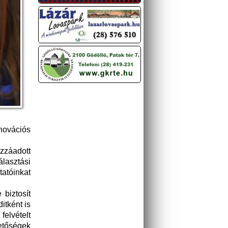
novációs
zzáadott
lasztási
tatóinkat
 biztosít
itként is
felvételt
hetőségek