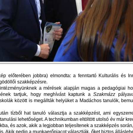
ép előterében jobbra) elmondta: a fenntartó Kulturális és In
 gödöllői szakképzésre.
t intézményünknek a mérések alapján magas a pedagógiai ho
sének tartjuk, hogy meghívást kaptunk a
Szakmázz
pályavá
iskolák között is megállták helyüket a Madáchos tanulók, bemu
tán tízből hat tanuló választja a szakképzést, ami egyszerre
anulási lehetőséget. A technikumban eltöltött utolsó év már kred
a, és azok, akik a legjobban teljesítenek a szakképzés során, 
s. Akik pedig a munkaerőpiacot választják, őket biztos állásle