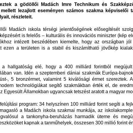
eztek a gödöllői Madách Imre Technikum és Szakképző
 mellett lezajlott eseményen számos szakma képviselői t
it, részleteit.
lői Madách iskola térségi jelentőségének elősegítését szolgá
pzésért is felelős – kulturális és innovációs miniszter (kép e
atókhoz intézett beszédében kiemelte, hogy az országban jól
 ezen a területen is a stabil és kiszámítható jövőkép kialak
 a hallgatóság elé, hogy a 400 milliárd forintból megújul
alában van. Idén a szeptemberi dániai szakmák Európa-bajno
st-, 5 bronzérmet, valamint 5 kiválósági érmet szereztek. 
 modern technológiákat segítő szakmákban érték el, de ered
 Az Egyesült Államokban ugyancsak tetszést aratott a magyar mo
újítási program: 34 helyszínen 100 milliárd forint segíti a fej
imagasló a Madách iskola szakmai munkája, az iskolakomple
 megvalósul a tankonyha-beruházás harmadik üteme és megú
rű eszközöket kapnak a tanműhelyek, összesen 300 millió forint é