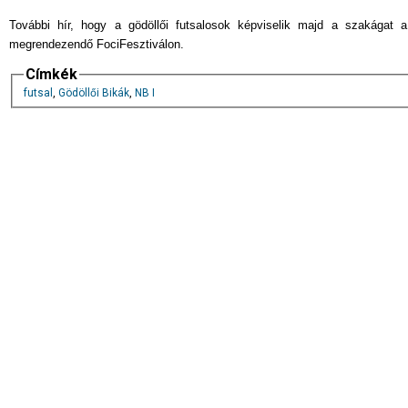
További hír, hogy a gödöllői futsalosok képviselik majd a szakágat 
megrendezendő FociFesztiválon.
Címkék
futsal
,
Gödöllői Bikák
,
NB I