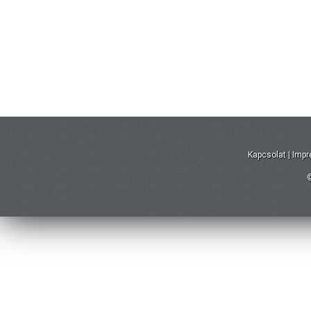
Kapcsolat
|
Imp
©