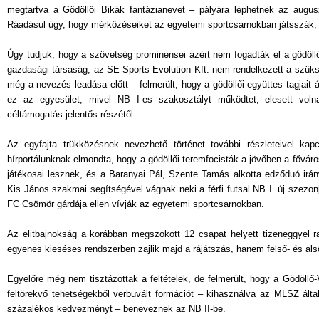
megtartva a Gödöllői Bikák fantázianevet – pályára léphetnek az augus
Ráadásul úgy, hogy mérkőzéseiket az egyetemi sportcsarnokban játsszák, é
Úgy tudjuk, hogy a szövetség prominensei azért nem fogadták el a gödöll
gazdasági társaság, az SE Sports Evolution Kft. nem rendelkezett a szüksé
még a nevezés leadása előtt – felmerült, hogy a gödöllői együttes tagjait
ez az egyesület, mivel NB I-es szakosztályt működtet, elesett volna
céltámogatás jelentős részétől.
Az egyfajta trükközésnek nevezhető történet további részleteivel ka
hírportálunknak elmondta, hogy a gödöllői teremfocisták a jövőben a főváros
játékosai lesznek, és a Baranyai Pál, Szente Tamás alkotta edződuó irányí
Kis János szakmai segítségével vágnak neki a férfi futsal NB I. új szez
FC Csömör gárdája ellen vívják az egyetemi sportcsarnokban.
Az elitbajnokság a korábban megszokott 12 csapat helyett tizeneggyel ra
egyenes kieséses rendszerben zajlik majd a rájátszás, hanem felső- és als
Egyelőre még nem tisztázottak a feltételek, de felmerült, hogy a Gödöll
feltörekvő tehetségekből verbuvált formációt – kihasználva az MLSZ által 
százalékos kedvezményt – beneveznek az NB II-be.