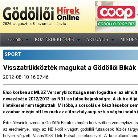
2026. augusztus 8., szombat, László
Gödöllő
KÖZ-ÉRDEKLŐDÉS
AKTUÁLIS
MINDEN
SPORT
Visszatrükközték magukat a Gödöllői Bikák
2012-08-10 16:07:46
Első körben az MLSZ Versenybizottsága nem fogadta el az elmúlt
nevezését a 2012/2013-as NB I-es futsalbajnokságra. A klub elölj
illetékesei nem tágítottak. Mi több, a sorsolás elkészítésekor se
azonban mégis ott lesznek az elitosztály augusztus végén induló
Értesüléseink szerint a Gödöllői Bikák számára kedvezőtlen versenybizotts
az eredménye, hogy az NB I-ből kivágott gödöllői futsalosok fúziós tárg
helyen végzett Vasas1988 Déli Futsal illetékeseivel. A konzultáció-so