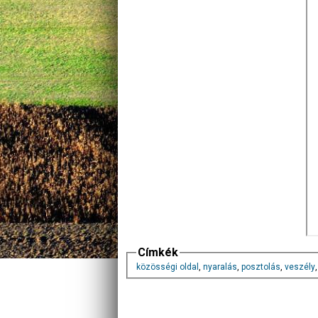
Címkék
közösségi oldal
,
nyaralás
,
posztolás
,
veszély