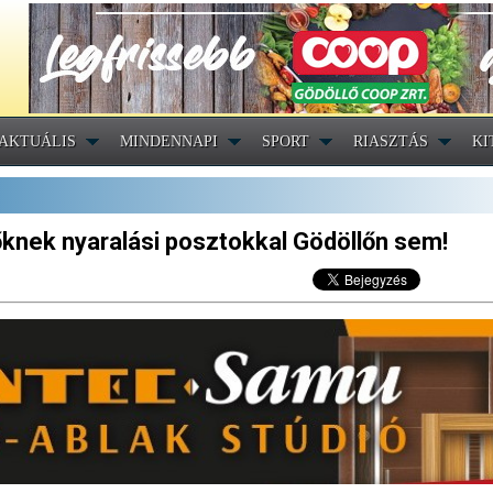
AKTUÁLIS
MINDENNAPI
SPORT
RIASZTÁS
KI
őknek nyaralási posztokkal Gödöllőn sem!