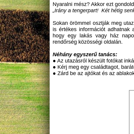
Nyaralni mész? Akkor ezt gondold á
„Irány a tengerpart! Két hétig senk
Sokan örömmel osztják meg utazá
is értékes információt adhatnak 
hogy egy lakás vagy ház napok
rendőrség közösségi oldalán.
Néhány egyszerű tanács:
● Az utazásról készült fotókat in
● Kérj meg egy családtagot, bará
● Zárd be az ajtókat és az ablakok