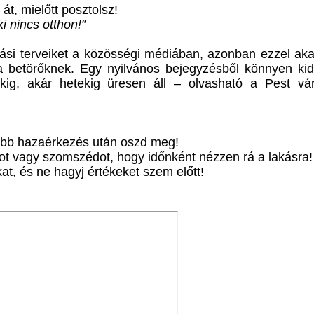
t, mielőtt posztolsz!
i nincs otthon!”
si terveiket a közösségi médiában, azonban ezzel akar
a betörőknek. Egy nyilvános bejegyzésből könnyen kid
ig, akár hetekig üresen áll – olvasható a Pest vá
kább hazaérkezés után oszd meg!
tot vagy szomszédot, hogy időnként nézzen rá a lakásra!
at, és ne hagyj értékeket szem előtt!