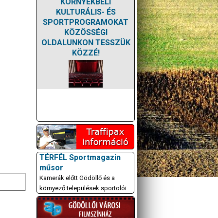
KÖRNYÉKBELI
KULTURÁLIS- ÉS
SPORTPROGRAMOKAT
KÖZÖSSÉGI
OLDALUNKON TESSZÜK
KÖZZÉ!
TÉRFÉL Sportmagazin
műsor
Kamerák előtt Gödöllő és a
környező települések sportolói