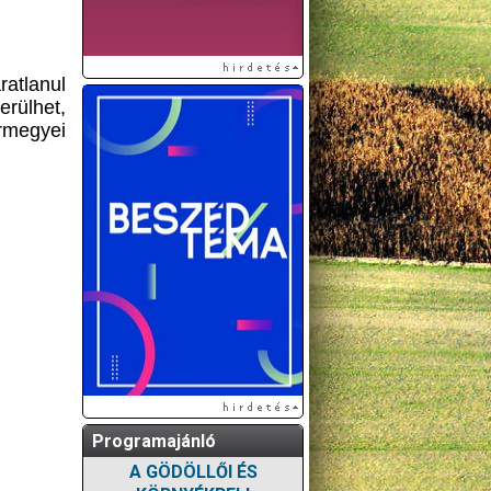
atlanul
erülhet,
rmegyei
Programajánló
A GÖDÖLLŐI ÉS