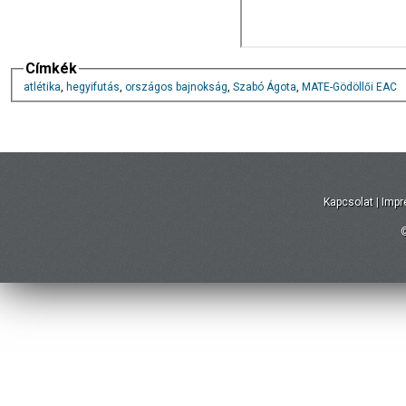
Címkék
atlétika
,
hegyifutás
,
országos bajnokság
,
Szabó Ágota
,
MATE-Gödöllői EAC
Kapcsolat
|
Imp
©