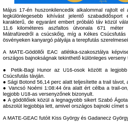
Május 17-én huszonkilencedik alkalommal rajtolt e
legkülönlegesebb kihívást jelentő szabadidőspor
karakterű, de egyaránt embert próbáló táv közül vál
11,6 kilométeres aszfaltos útvonala 671 méter c
Mátrafüredről a csúcskőig, míg a Kékes Csúcsfutás T
ösvényeken kanyargó pályája a terepfutás szerelmeseit
A MATE-Gödöllői EAC atlétika-szakosztálya képvise
országos bajnokságnak tekinthető különleges verseny t
● Petik-Bagi Hunor az U16-osok között a legjobb 
Csúcsfutás távján.
● Sági Botond 56,14 perc alatt teljesítette a trail távot
● Vancsó Noémi 1:08:44 óra alatt ért célba a trail-on
legjobb U18-as versenyzőnek bizonyult.
● A gödöllőiek közül a legnagyobb sikert Szabó Ágota ér
abszolút legjobbja lett, amivel országos bajnoki címet s
A MATE-GEAC futóit Kiss György és Gadanecz György k