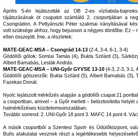
Április 5-én lejátszották az OB 2-es vízilabda-bajnok
rájátszásának öt csapatot számláló 2. csoportjában a ne
Csongrádon. A Petlyánszki Péter szakmai irányításával kés
volt szüksége ahhoz, hogy bejusson a négyes döntőbe. Ez –
ellen összejött. Íme, a részletek:
MATE-GEAC-MSA – Csongrád 14-13
(2-4, 3-4, 6-1, 3-4)
Gödöllői gólok: Somlai Tamás (4), Bukta Szilárd (3), Sárkö
Albert Barnabás, Lesták András.
MATE-GEAC-MSA – UNI-Győr GYVSE 13-10
(4-3, 2-3, 3-1, 
Gödöllői gólszerzők: Bukta Szilárd (5), Albert Barnabás (3)
Fazekas Donát.
Nyolc lejátszott mérkőzés alapján a gödöllői csapat 21 pontt
a csoportban, amivel – a Győr mellett – bebiztosította helyé
hatmérkőzéses küzdelemsorozatában.
További sorrend: 2. UNI-Győr 18 pont 3. MAFC 14 pont 4. Vác
A másik csoportból a Szentesi Sport- és Üdülőközpont, v
Bulls alakulatai vesznek részt a legértékesebb helyezésekről