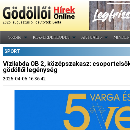
2026. augusztus 6., csütörtök, Berta
Gödöllő
KÖZ-ÉRDEKLŐDÉS
AKTUÁLIS
MINDEN
SPORT
Vízilabda OB 2, középszakasz: csoportelső
gödöllői legénység
2025-04-05 16:36:42