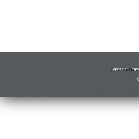
Kapcsolat
|
Imp
©