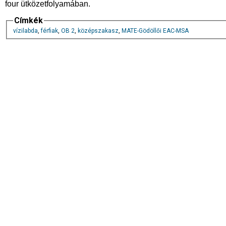
four ütközetfolyamában.
Címkék
vízilabda
,
férfiak
,
OB 2
,
középszakasz
,
MATE-Gödöllői EAC-MSA